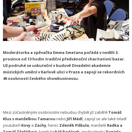
Moderátorka a zpěvačka Emma Smetana pořádá v neděli 3.
prosince od 13 hodin tradiční předvánoční charitativní bazar.
Už podruhé se uskuteční v budově Divadelní akademie
múzických umění v Karlově ulici v Praze a zapojí se rekordních
40 osobností českého showbusinessu.
Mezi zúčastněnými osobnostmi nebudou chybět již zaběhlí
Tomáš
Klus s manželkou Tamarou
nebo
Jiří Mádl
, zapojí se ale také mladí
youtubeři
Kovy
a
Zachy
, herec
Zdeněk Piškula
, manželé
Radka a
Tomáš Třeštíkovi,
komik
Lukáš Pavlásek,
moderátorky
Daniela