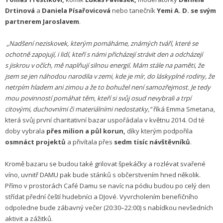
Drtinová
a
Daniela Písařovicová
nebo tanečník
Yemi
A. D.
se svým
partnerem Jaroslavem
.
„Nadšení neziskovek, kterým pomáháme, známých tváří, které se
ochotně zapojují, i lidí, kteří s námi přicházejí strávit den a odcházejí
s jiskrou v očích, mě naplňují silnou energií. Mám stále na paměti, že
jsem se jen náhodou narodila v zemi, kde je mír, do láskyplné rodiny, že
netrpím hladem ani zimou a že to bohužel není samozřejmost. Je tedy
mou povinností pomáhat těm, kteří si svůj osud nevybrali a trpí
citovými, duchovními či materiálními nedostatky,“
říká Emma Smetana,
která svůj první charitativní bazar uspořádala v květnu 2014. Od té
doby vybrala
přes milion a půl korun,
díky kterým podpořila
osmnáct projektů
a přivítala přes
sedm tisíc návštěvníků
.
Kromě bazaru se budou také grilovat špekáčky a rozlévat svařené
víno, uvnitř DAMU pak bude stánků s občerstvením hned několik.
Přímo v prostorách Café Damu se navíc na pódiu budou po celý den
střídat přední čeští hudebníci a DJové. Vyvrcholením benefičního
odpoledne bude zábavný večer (20:30–22:00) s nabídkou nevšedních
aktivit a zážitků.