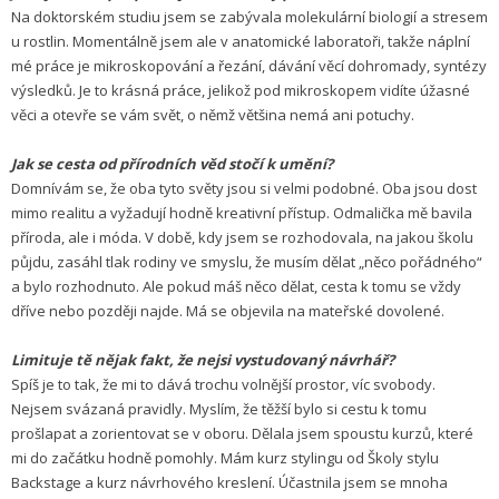
Na doktorském studiu jsem se zabývala molekulární biologií a stresem
u rostlin. Momentálně jsem ale v anatomické laboratoři, takže náplní
mé práce je mikroskopování a řezání, dávání věcí dohromady, syntézy
výsledků. Je to krásná práce, jelikož pod mikroskopem vidíte úžasné
věci a otevře se vám svět, o němž většina nemá ani potuchy.
Jak se cesta od přírodních věd stočí k umění?
Domnívám se, že oba tyto světy jsou si velmi podobné. Oba jsou dost
mimo realitu a vyžadují hodně kreativní přístup. Odmalička mě bavila
příroda, ale i móda. V době, kdy jsem se rozhodovala, na jakou školu
půjdu, zasáhl tlak rodiny ve smyslu, že musím dělat „něco pořádného“
a bylo rozhodnuto. Ale pokud máš něco dělat, cesta k tomu se vždy
dříve nebo později najde. Má se objevila na mateřské dovolené.
Limituje tě nějak fakt, že nejsi vystudovaný návrhář?
Spíš je to tak, že mi to dává trochu volnější prostor, víc svobody.
Nejsem svázaná pravidly. Myslím, že těžší bylo si cestu k tomu
prošlapat a zorientovat se v oboru. Dělala jsem spoustu kurzů, které
mi do začátku hodně pomohly. Mám kurz stylingu od Školy stylu
Backstage a kurz návrhového kreslení. Účastnila jsem se mnoha