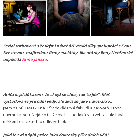
Seriál rozhovorů s českými návrháři vznikl díky spolupráci s Evou
Krestovou, majitelkou firmy evi-látky. Na otázky Ilony Nebřenské
odpovídá
Anna Janská
.
Aničko, jsi důkazem, že „když se chce, tak to jde“. Máš
vystudované přírodní vědy, ale živíš se jako návrhářka...
Jsem na půl úvazku na Přírodovědecké fakultě a zároveň u toho
navrhuji módu. Nejde o to, že bych si nedokázala vybrat, ale baví
mě kombinace těchto odlišných oborů.
Jaká je tvá náplň práce jako doktorky přírodních věd?