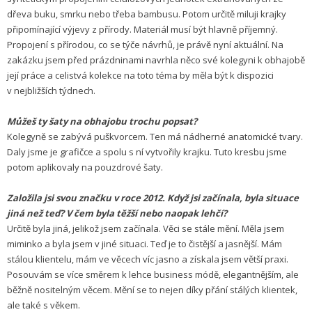
dřeva buku, smrku nebo třeba bambusu. Potom určitě miluji krajky
připomínající výjevy z přírody. Materiál musí být hlavně příjemný.
Propojení s přírodou, co se týče návrhů, je právě nyní aktuální. Na
zakázku jsem před prázdninami navrhla něco své kolegyni k obhajobě
její práce a celistvá kolekce na toto téma by měla být k dispozici
v nejbližších týdnech.
Můžeš ty šaty na obhajobu trochu popsat?
Kolegyně se zabývá puškvorcem. Ten má nádherné anatomické tvary.
Daly jsme je grafičce a spolu s ní vytvořily krajku. Tuto kresbu jsme
potom aplikovaly na pouzdrové šaty.
Založila jsi svou značku v roce 2012. Když jsi začínala, byla situace
jiná než teď? V čem byla těžší nebo naopak lehčí?
Určitě byla jiná, jelikož jsem začínala. Věci se stále mění. Měla jsem
miminko a byla jsem v jiné situaci. Teď je to čistější a jasnější. Mám
stálou klientelu, mám ve věcech víc jasno a získala jsem větší praxi.
Posouvám se více směrem k lehce business módě, elegantnějším, ale
běžně nositelným věcem. Mění se to nejen díky přání stálých klientek,
ale také s věkem.