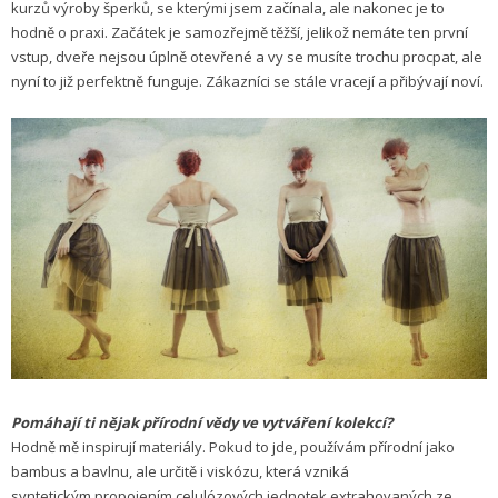
kurzů výroby šperků, se kterými jsem začínala, ale nakonec je to
hodně o praxi. Začátek je samozřejmě těžší, jelikož nemáte ten první
vstup, dveře nejsou úplně otevřené a vy se musíte trochu procpat, ale
nyní to již perfektně funguje. Zákazníci se stále vracejí a přibývají noví.
Pomáhají ti nějak přírodní vědy ve vytváření kolekcí?
Hodně mě inspirují materiály. Pokud to jde, používám přírodní jako
bambus a bavlnu, ale určitě i viskózu, která vzniká
syntetickým propojením celulózových jednotek extrahovaných ze