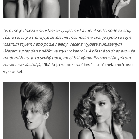
“Pro mě je důležité neustále se vyvíjet, růst a měnit se. V módě existují
různé sezony a trendy. Je skvělé mít možnost mixovat je spolu se svým
vlastním stylem nebo podle nálady. Večer si vyjdete s uhlazeným
účesem a přes den s něčím ve stylu rokenrolu. A přesně to dnes evokuje
moderní ženu. Je to skvělý pocit, moct být kýmkoliv a neustále přitom
rozvíjet své vlastní já,“
říká Anja na adresu účesů, které měla možnost si
vyzkoušet.