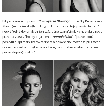
Díky úžasné schopnosti
L’Incroyable Blowdry
od značky Kérastase a
šikovným rukám skvělého Luigiho Murenua se Anja přeměnila na 10
neuvěřitelně dokonalých žen! Zázračné tvarující mléko nastoluje nová
pravidla vlasového stylingu. Tento
remodelační
přípravek totiž
poskytuje optimální tvarovatelnost a nekonečné možnosti při změně
účesu. To vše bez opětovné aplikace, bez opakovaného mytí a bez
pocitu slepených vlasů.