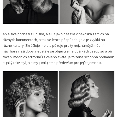
Anja sice pochází z Polska, ale už jako dítě žila v několika zemích na
různých kontinentech, a tak se lehce přizpůsobuje a je zvyklá na
různé kultury. Zkrášluje mola a pózuje pro ty nejznámější módní
návrháře naší doby, neustále se objevuje na obálkách časopisů a při
focení módních editoriálů z celého světa. Je to žena schopná podmanit
si jakýkoliv styl, ale my ji milujeme především pro její tajemnost.