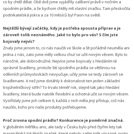
co by chtěl dělat. Obě dvě jsme vyjádřily zalíbení právě v nočním a
spodním prádle, a že bychom chtěly mít vlastní značku. Tam přeskočila
podnikatelská jiskra a za 10 měsíců byl Paon na světě.
Nejtěžší bývají začátky, kdy je potřeba spousta příprav a je
zároveň tolik neznámého. Jaké to bylo pro vás? S čím jste
bojovaly nejvíc?
Znaly jsme jenom to, co nás naučili ve škole a šít pořádně neuměla ani
jedna z nás, zato jsme měly velkou chuť se učit novým věcem. Bylo to
náročné, ale dobrodružné. Nejvíce jsme bojovaly s hledáním té
správné švadleny, protože šití spodního prádla se většinou na
oděvních průmyslovkách nevyučuje, učily jsme se tedy zároveň se
švadlenami. A než jsme dotáhly k dokonalosti ten jeden základní
trojúhelníčkový střih? To trvalo téměř rok, stejně tak jako hledání
švadleny, která bude natolik flexibilní a ochotná učit se novým věcem.
Vystřídaly jsme jich celkem 6, každá z nich měla jiný přístup, což nás
naučilo, koho pro naše produkty potřebujeme.
Proč zrovna spodní prádlo? Konkurence je poměrně značná.
V globálním měřítku ano, ale tady v Česku bylo před čtyřmi lety tak
maximálně 5 lokálních značek, které nebyly zatím tolik výrazné, proto