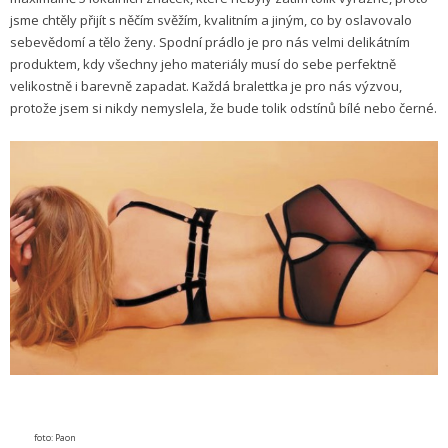
jsme chtěly přijít s něčím svěžím, kvalitním a jiným, co by oslavovalo
sebevědomí a tělo ženy. Spodní prádlo je pro nás velmi delikátním
produktem, kdy všechny jeho materiály musí do sebe perfektně
velikostně i barevně zapadat. Každá bralettka je pro nás výzvou,
protože jsem si nikdy nemyslela, že bude tolik odstínů bílé nebo černé.
foto: Paon