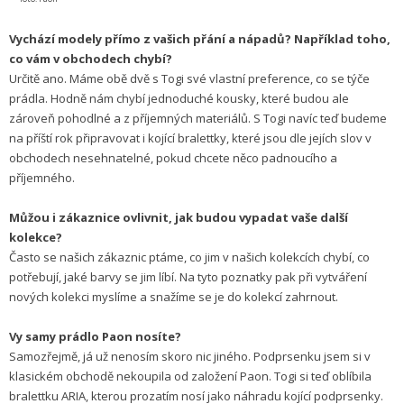
Vychází modely přímo z vašich přání a nápadů? Například toho,
co vám v obchodech chybí?
Určitě ano. Máme obě dvě s Togi své vlastní preference, co se týče
prádla. Hodně nám chybí jednoduché kousky, které budou ale
zároveň pohodlné a z příjemných materiálů. S Togi navíc teď budeme
na příští rok připravovat i kojící bralettky, které jsou dle jejích slov v
obchodech nesehnatelné, pokud chcete něco padnoucího a
příjemného.
Můžou i zákaznice ovlivnit, jak budou vypadat vaše další
kolekce?
Často se našich zákaznic ptáme, co jim v našich kolekcích chybí, co
potřebují, jaké barvy se jim líbí. Na tyto poznatky pak při vytváření
nových kolekci myslíme a snažíme se je do kolekcí zahrnout.
Vy samy prádlo Paon nosíte?
Samozřejmě, já už nenosím skoro nic jiného. Podprsenku jsem si v
klasickém obchodě nekoupila od založení Paon. Togi si teď oblíbila
bralettku ARIA, kterou prozatím nosí jako náhradu kojící podprsenky.