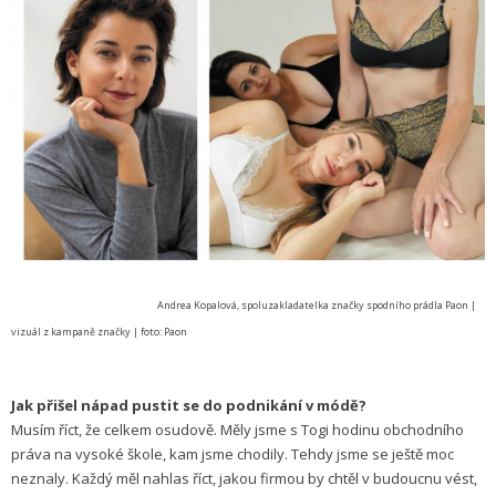
Andrea Kopalová, spoluzakladatelka značky spodního prádla Paon |
vizuál z kampaně značky | foto: Paon
Jak přišel nápad pustit se do podnikání v módě?
Musím říct, že celkem osudově. Měly jsme s Togi hodinu obchodního
práva na vysoké škole, kam jsme chodily. Tehdy jsme se ještě moc
neznaly. Každý měl nahlas říct, jakou firmou by chtěl v budoucnu vést,