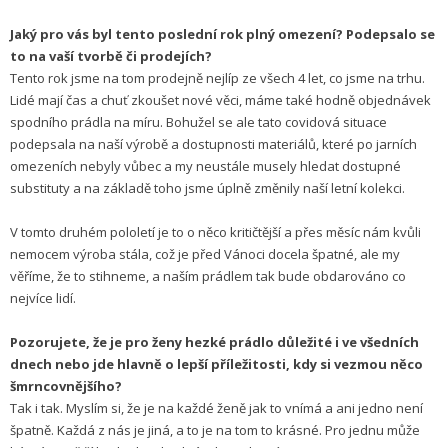
Jaký pro vás byl tento poslední rok plný omezení? Podepsalo se
to na vaší tvorbě či prodejích?
Tento rok jsme na tom prodejně nejlíp ze všech 4 let, co jsme na trhu.
Lidé mají čas a chuť zkoušet nové věci, máme také hodně objednávek
spodního prádla na míru. Bohužel se ale tato covidová situace
podepsala na naší výrobě a dostupnosti materiálů, které po jarních
omezeních nebyly vůbec a my neustále musely hledat dostupné
substituty a na základě toho jsme úplně změnily naší letní kolekci.
V tomto druhém pololetí je to o něco kritičtější a přes měsíc nám kvůli
nemocem výroba stála, což je před Vánoci docela špatné, ale my
věříme, že to stihneme, a naším prádlem tak bude obdarováno co
nejvíce lidí.
Pozorujete, že je pro ženy hezké prádlo důležité i ve všedních
dnech nebo jde hlavně o lepší příležitosti, kdy si vezmou něco
šmrncovnějšího?
Tak i tak. Myslím si, že je na každé ženě jak to vnímá a ani jedno není
špatně. Každá z nás je jiná, a to je na tom to krásné. Pro jednu může