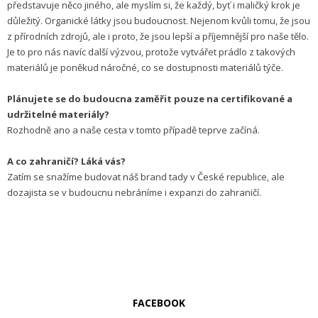
představuje něco jiného, ale myslím si, že každý, byť i maličký krok je
důležitý. Organické látky jsou budoucnost. Nejenom kvůli tomu, že jsou
z přírodních zdrojů, ale i proto, že jsou lepší a příjemnější pro naše tělo.
Je to pro nás navíc další výzvou, protože vytvářet prádlo z takových
materiálů je poněkud náročné, co se dostupnosti materiálů týče.
Plánujete se do budoucna zaměřit pouze na certifikované a
udržitelné materiály?
Rozhodně ano a naše cesta v tomto případě teprve začíná.
A co zahraničí? Láká vás?
Zatím se snažíme budovat náš brand tady v České republice, ale
dozajista se v budoucnu nebráníme i expanzi do zahraničí.
FACEBOOK