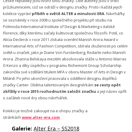
České republiky jsou tvůrčí silou značky. Obě autorky jsou v srdci
průzkumnicemi, což se odráží v designu značky. Proto i každá jejich
kolekce vypráví
příběh o světě ALTER a minulosti ERA
. Návrhářky
se seznámily v roce 2008 u společného projektu při studiu na
Polimoda International Institute of Design & Marketing v italské
Florencii, díky kterému začaly kultivovat společnou filozofii. Poté, co
Alicia Declerck v roce 2011 získala ocenění Manish Arora Award v
International Arts of Fashion Competition, sbírala zkušenosti po celém
světě u značek, jako je Diane Von Furstenberg, Rodarte nebo Manish
Arora. Zhanna Belskaya mezitím absolvovala stáže u Antonio Marras
či Kenzo a díky úspěchu v programu Richemont Group Scholarship
zakončila své vzdělání titulem MFA v oboru Master of Arts in Design v
Miláně. Po jeho ukončení pracovala v oddělení designu doplňků
značky Cartier. Oběma talentovaným designérkám
se cesty opět
zkřížily v roce 2015 rozhodnutím založit značku
a její název opřít
o začátek nové éry obou návrhářek.
Kolekci je možné zakoupit na e-shopu značky a
stránkách
www.alter-era.com
Galerie:
Alter Era – SS2018