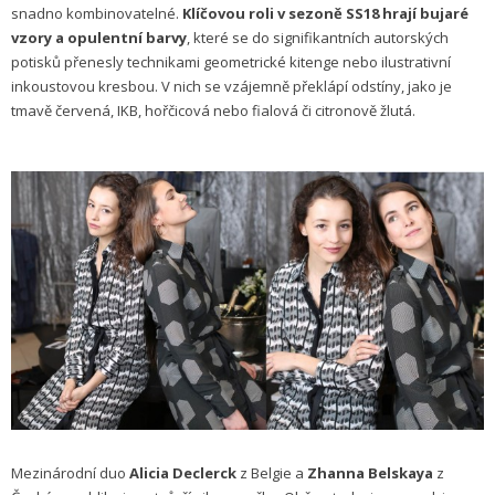
snadno kombinovatelné.
Klíčovou roli v sezoně SS18 hrají bujaré
vzory a opulentní barvy
, které se do signifikantních autorských
potisků přenesly technikami geometrické kitenge nebo ilustrativní
inkoustovou kresbou. V nich se vzájemně překlápí odstíny, jako je
tmavě červená, IKB, hořčicová nebo fialová či citronově žlutá.
Mezinárodní duo
Alicia Declerck
z Belgie a
Zhanna Belskaya
z