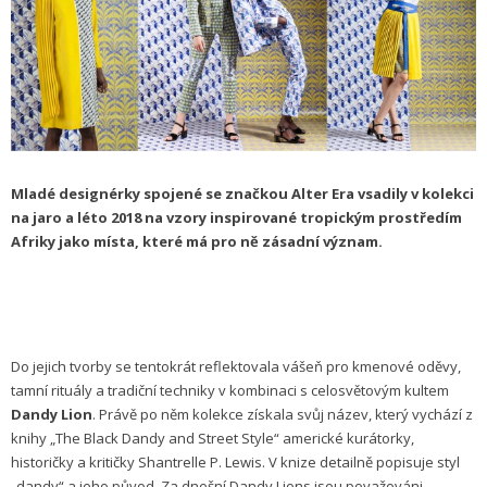
Mladé designérky spojené se značkou Alter Era vsadily v kolekci
na jaro a léto 2018 na vzory inspirované tropickým prostředím
Afriky jako místa, které má pro ně zásadní význam.
Do jejich tvorby se tentokrát reflektovala vášeň pro kmenové oděvy,
tamní rituály a tradiční techniky v kombinaci s celosvětovým kultem
Dandy Lion
. Právě po něm kolekce získala svůj název, který vychází z
knihy „The Black Dandy and Street Style“ americké kurátorky,
historičky a kritičky Shantrelle P. Lewis. V knize detailně popisuje styl
„dandy“ a jeho původ. Za dnešní Dandy Lions jsou považováni