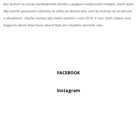
fast fashion na stavbu každodennho šatníku a podpora nadčasových modelů, které nejen
díky kvalitě zpracování zůstanou ve skříni po dlouhá léta, aniž by ztrácely na atraktivitě
a aktuálnosti. Značku nesoucí její jméno založila v roce 2018. V roce 2020 získala cenu
magazínu Bunte New Faces Award Style pro mladého návrháře roku.
FACEBOOK
Instagram