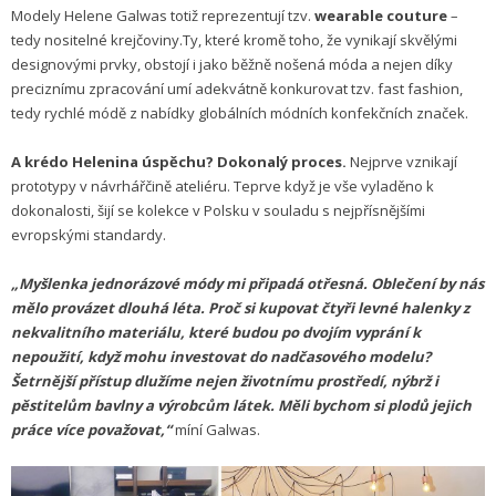
Modely Helene Galwas totiž reprezentují tzv.
wearable couture
–
tedy nositelné krejčoviny.Ty, které kromě toho, že vynikají skvělými
designovými prvky, obstojí i jako běžně nošená móda a nejen díky
preciznímu zpracování umí adekvátně konkurovat tzv. fast fashion,
tedy rychlé módě z nabídky globálních módních konfekčních značek.
A krédo Helenina úspěchu? Dokonalý proces.
Nejprve vznikají
prototypy v návrhářčině ateliéru. Teprve když je vše vyladěno k
dokonalosti, šijí se kolekce v Polsku v souladu s nejpřísnějšími
evropskými standardy.
„Myšlenka jednorázové módy mi připadá otřesná. Oblečení by nás
mělo provázet dlouhá léta. Proč si kupovat čtyři levné halenky z
nekvalitního materiálu, které budou po dvojím vyprání k
nepoužití, když mohu investovat do nadčasového modelu?
Šetrnější přístup dlužíme nejen životnímu prostředí, nýbrž i
pěstitelům bavlny a výrobcům látek. Měli bychom si plodů jejich
práce více považovat,“
míní Galwas.