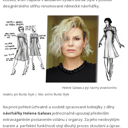
designérského střihu renomované německé návrhářky.
Helene Galwas a její návrhy atraktivního
modelu pro Burda Style | foto: archiv Burda Style
Na první pohled úchvatné a osobitě zpracované koktejlky z dílny
návrhářky Helene Galwas
jednoznačně upoutají především
extravagantním postavením volánu z organzy. Za jeho neobvyklým
tvarem a perfektní funkčností stojí dlouhý proces zkoušení a úprav.