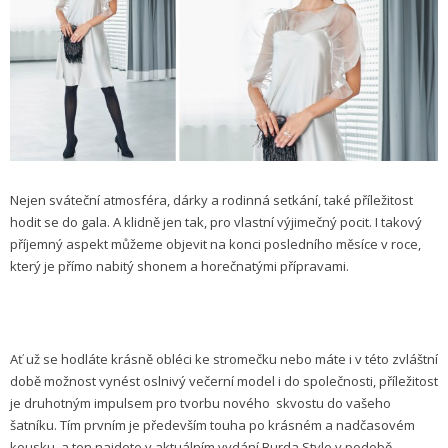
Nejen sváteční atmosféra, dárky a rodinná setkání, také příležitost
hodit se do gala. A klidně jen tak, pro vlastní výjimečný pocit. I takový
příjemný aspekt můžeme objevit na konci posledního měsíce v roce,
který je přímo nabitý shonem a horečnatými přípravami.
Ať už se hodláte krásně obléci ke stromečku nebo máte i v této zvláštní
době možnost vynést oslnivý večerní model i do společnosti, příležitost
je druhotným impulsem pro tvorbu nového skvostu do vašeho
šatníku. Tím prvním je především touha po krásném a nadčasovém
kousku, a ten najdete v aktuálním vydání Burda Style v podobě