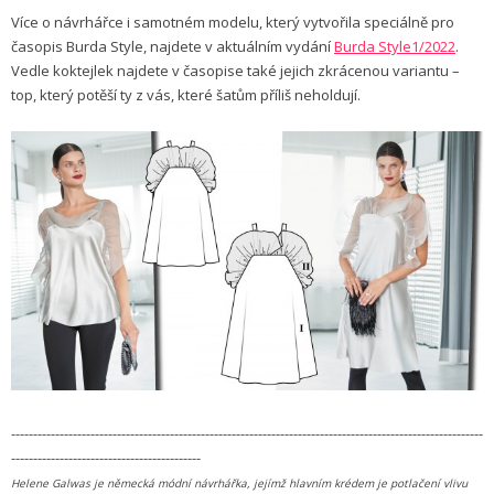
Více o návrhářce i samotném modelu, který vytvořila speciálně pro
časopis Burda Style, najdete v aktuálním vydání
Burda Style1/2022
.
Vedle koktejlek najdete v časopise také jejich zkrácenou variantu –
top, který potěší ty z vás, které šatům příliš neholdují.
-----------------------------------------------------------------------------------------------------------
-------------------------------------------
Helene Galwas je německá módní návrhářka, jejímž hlavním krédem je potlačení vlivu