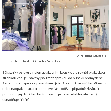
Dílna Helene Galwas a její
butik na zámku Seefeld | foto: archiv Burda Style
Zákazníky oslovuje nejen atraktivními kousky, ale rovněž praktickou
stránkou věci. Její návrhy jsou totiž opravdu do puntíku promyšlené.
Řada z nich disponuje patentkami, jejichž pomocí lze vmžiku připevnit
nebo naopak odstranit jednotlivé části oděvu, případně zkrátit či
prodloužit jejich délku. Tento způsob je nejen efektní, ale rovněž
usnadňuje čištění.