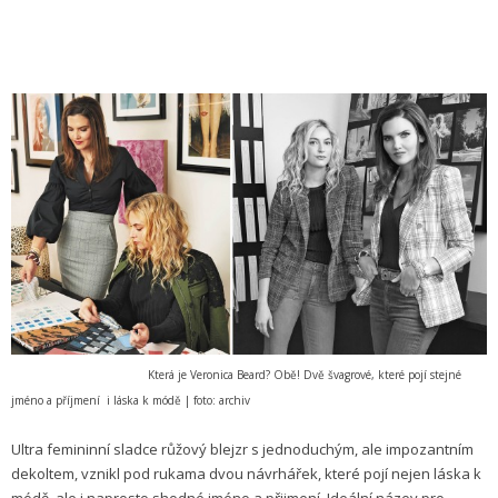
Která je Veronica Beard? Obě! Dvě švagrové, které pojí stejné
jméno a příjmení i láska k módě | foto: archiv
Ultra femininní sladce růžový blejzr s jednoduchým, ale impozantním
dekoltem, vznikl pod rukama dvou návrhářek, které pojí nejen láska k
módě, ale i naprosto shodné jméno a přijmení. Ideální název pro