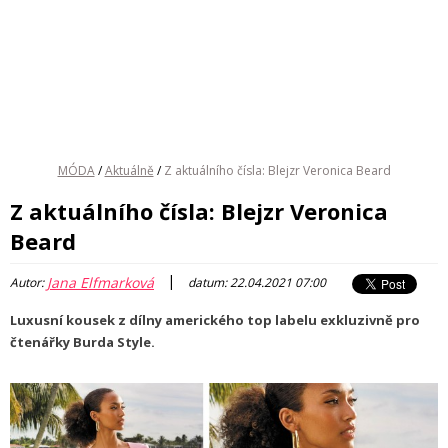
MÓDA
/
Aktuálně
/
Z aktuálního čísla: Blejzr Veronica Beard
Z aktuálního čísla: Blejzr Veronica
Beard
|
Jana Elfmarková
Autor:
datum: 22.04.2021 07:00
Luxusní kousek z dílny amerického top labelu exkluzivně pro
čtenářky Burda Style.