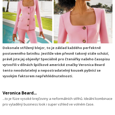
Dokonale střižený blejzr, to je základ každého perfektně
postaveného šatníku. Jestliže vám přesně takový stále schází,
právě jste jej objevily! Speciálně pro čtenářky našeho časopisu
vytvořili v dílnách špičkové americké značky Veronica Beard
tento neodolatelný a nepostradatelný kousek pyšnící se
vysokým faktorem nepřehlédnutelnosti.
Veronica Beard...
...to je fúze vysoké krejčoviny a neformálních střihů. Ideální kombinace
pro vyladěný business look i super vzhled ve volném čase.