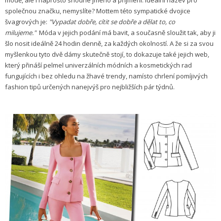
společnou značku, nemyslíte? Mottem této sympatické dvojice
švagrových je:
"Vypadat dobře, cítit se dobře a dělat to, co
milujeme."
Móda v jejich podání má bavit, a současně sloužit tak, aby ji
šlo nosit ideálně 24 hodin denně, za každých okolností. A že si za svou
myšlenkou tyto dvě dámy skutečně stojí, to dokazuje také jejich web,
který přináší pelmel univerzálních módních a kosmetických rad
fungujících i bez ohledu na žhavé trendy, namísto chrlení pomíjivých
fashion tipů určených nanejvýš pro nejbližších pár týdnů.