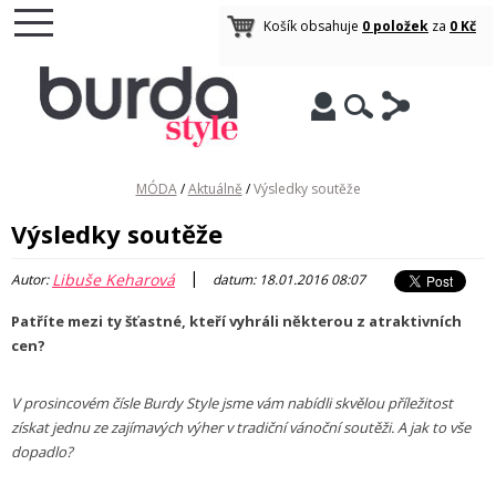
Košík obsahuje
0 položek
za
0 Kč
MÓDA
/
Aktuálně
/
Výsledky soutěže
Výsledky soutěže
|
Libuše Keharová
Autor:
datum: 18.01.2016 08:07
Patříte mezi ty šťastné, kteří vyhráli některou z atraktivních
cen?
V prosincovém čísle Burdy Style jsme vám nabídli skvělou příležitost
získat jednu ze zajímavých výher v tradiční vánoční soutěži. A jak to vše
dopadlo?