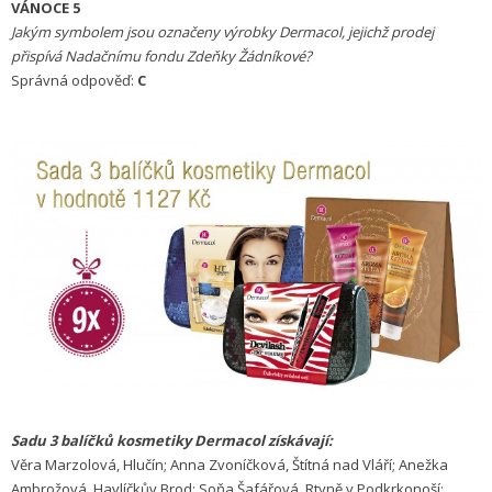
VÁNOCE 5
Jakým symbolem jsou označeny výrobky Dermacol, jejichž prodej
přispívá Nadačnímu fondu Zdeňky Žádníkové?
Správná odpověď:
C
Sadu 3 balíčků kosmetiky Dermacol získávají:
Věra Marzolová, Hlučín; Anna Zvoníčková, Štítná nad Vláří; Anežka
Ambrožová, Havlíčkův Brod; Soňa Šafářová, Rtyně v Podkrkonoší;