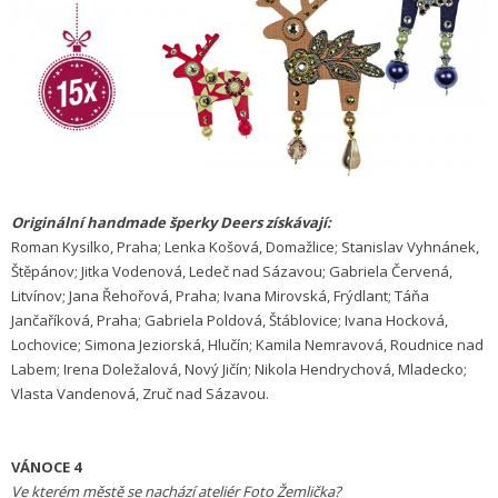
Originální handmade šperky Deers získávají:
Roman Kysilko, Praha; Lenka Košová, Domažlice; Stanislav Vyhnánek,
Štěpánov; Jitka Vodenová, Ledeč nad Sázavou; Gabriela Červená,
Litvínov; Jana Řehořová, Praha; Ivana Mirovská, Frýdlant; Táňa
Jančaříková, Praha; Gabriela Poldová, Štáblovice; Ivana Hocková,
Lochovice; Simona Jeziorská, Hlučín; Kamila Nemravová, Roudnice nad
Labem; Irena Doležalová, Nový Jičín; Nikola Hendrychová, Mladecko;
Vlasta Vandenová, Zruč nad Sázavou.
VÁNOCE 4
Ve kterém městě se nachází ateliér Foto Žemlička?