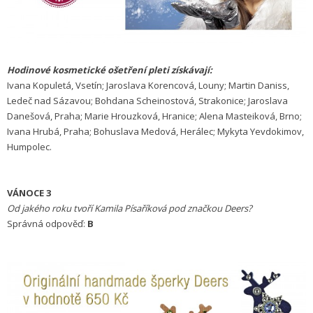
Hodinové kosmetické ošetření pleti získávají:
Ivana Kopuletá, Vsetín; Jaroslava Korencová, Louny; Martin Daniss,
Ledeč nad Sázavou; Bohdana Scheinostová, Strakonice; Jaroslava
Danešová, Praha; Marie Hrouzková, Hranice; Alena Masteiková, Brno;
Ivana Hrubá, Praha; Bohuslava Medová, Herálec; Mykyta Yevdokimov,
Humpolec.
VÁNOCE 3
Od jakého roku tvoří Kamila Písaříková pod značkou Deers?
Správná odpověď:
B