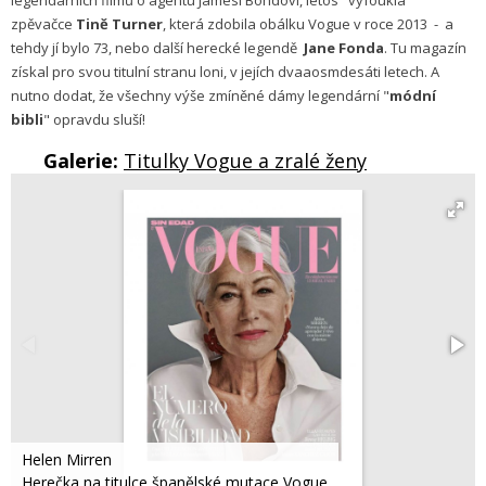
legendárních filmů o agentu Jamesi Bondovi, letos "vyfoukla"
zpěvačce
Tině Turner
, která zdobila obálku Vogue v roce 2013 - a
tehdy jí bylo 73, nebo další herecké legendě
Jane Fonda
. Tu magazín
získal pro svou titulní stranu loni, v jejích dvaaosmdesáti letech. A
nutno dodat, že všechny výše zmíněné dámy legendární "
módní
bibli
" opravdu sluší!
Galerie:
Titulky Vogue a zralé ženy
Helen Mirren
Herečka na titulce španělské mutace Vogue