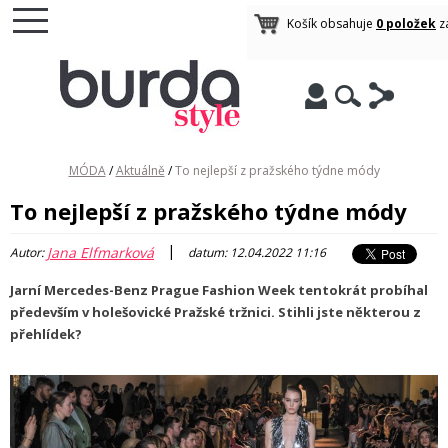
Košík obsahuje
0 položek
z
MÓDA
/
Aktuálně
/
To nejlepší z pražského týdne módy
To nejlepší z pražského týdne módy
|
Jana Elfmarková
Autor:
datum: 12.04.2022 11:16
Jarní Mercedes-Benz Prague Fashion Week tentokrát probíhal
především v holešovické Pražské tržnici. Stihli jste některou z
přehlídek?