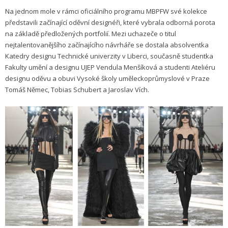
Na jednom mole v rámci oficiálního programu MBPFW své kolekce
představili začínající oděvní designéři, které vybrala odborná porota
na základě předložených portfolií. Mezi uchazeče o titul
nejtalentovanějšího začínajícího návrháře se dostala absolventka
Katedry designu Technické univerzity v Liberci, současně studentka
Fakulty umění a designu UJEP Vendula Menšíková a studenti Ateliéru
designu oděvu a obuvi Vysoké školy uměleckoprůmyslové v Praze
Tomáš Němec, Tobias Schubert a Jaroslav Vích.