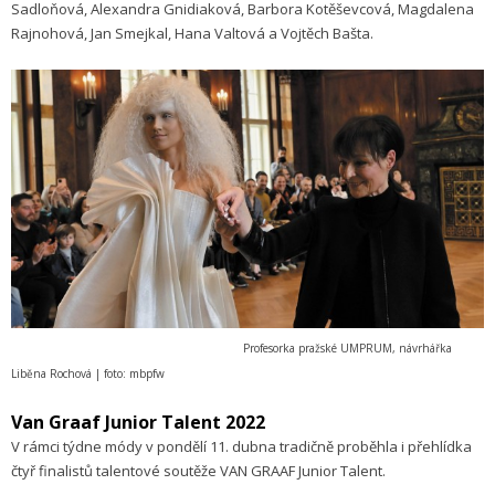
Sadloňová, Alexandra Gnidiaková, Barbora Kotěševcová, Magdalena
Rajnohová, Jan Smejkal, Hana Valtová a Vojtěch Bašta.
Profesorka pražské UMPRUM, návrhářka
Liběna Rochová | foto: mbpfw
Van Graaf Junior Talent 2022
V rámci týdne módy v pondělí 11. dubna tradičně proběhla i přehlídka
čtyř finalistů talentové soutěže VAN GRAAF Junior Talent.