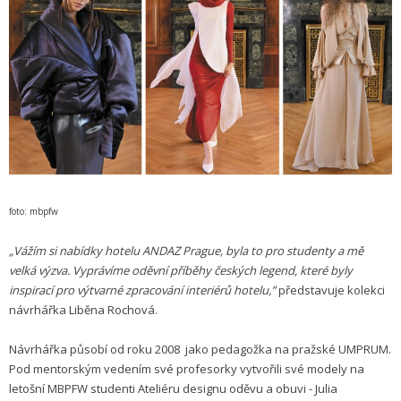
foto: mbpfw
„Vážím si nabídky hotelu ANDAZ Prague, byla to pro studenty a mě
velká výzva. Vyprávíme oděvní příběhy českých legend, které byly
inspirací pro výtvarné zpracování interiérů hotelu,”
představuje kolekci
návrhářka Liběna Rochová.
Návrhářka působí od roku 2008 jako pedagožka na pražské UMPRUM.
Pod mentorským vedením své profesorky vytvořili své modely na
letošní MBPFW studenti Ateliéru designu oděvu a obuvi - Julia