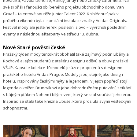
Kováčika, Pavola Dendise, Vandy Jandy nebo značky Laformela. Na
své si přišli i fanoušci oblíbeného projektu obchodního domu Van
Graaf – talentové soutěže Junior Talent 2022. K shlédnutí pak v
průběhu víkendu byla i speciální instalace značky Adidas Originals.
Festival módy ale ještě neřekl poslední slovo – vyvrcholí posledními
eventy a následnou afterparty ve středu 13. dubna.
Nové Staré pověsti české
Pražský týden módy tentokrát obohatil také zajímavý počin Liběny a
Rochové a jejích studentů z ateliéru designu oděvů a obuvi pražské
VŠUP. Kapsule kolekce 10 modelů je úzce propojená s designem
pražského hotelu Andaz Prague. Modely jsou, stejně jako design
hotelu, inspirovány českými mýty a legendami. V jejich popředí stojí
legenda o knížeti Bruncvíkovi a jeho dobrodružném putování, setkání
s bájným ptákem Nohem i bílým lvem, který se stal součástí jeho erbu.
Inspirací se stala také kněžna Libuše, která proslula svými věšteckými
schopnostmi.