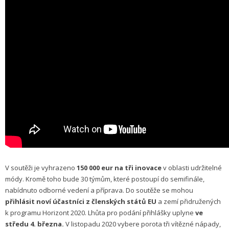
V soutěži je vyhrazeno
150 000 eur na tři inovace
v oblasti udržitelné
módy. Kromě toho bude 30 týmům, které postoupí do semifinále,
nabídnuto odborné vedení a příprava. Do soutěže se mohou
přihlásit noví účastníci z členských států EU
a zemí přidružených
k programu Horizont 2020. Lhůta pro podání přihlášky uplyne
ve
středu 4. března.
V listopadu 2020 vybere porota tři vítězné nápady,