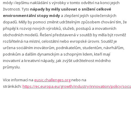
módy i lepšímu nakládání s výrobky v tomto odvětví na konci jejich
životnosti. Tyto
nápady by měly usilovat o snížení celkové
environmentální stopy módy
a zlepšení jejích společenských
dopadů. Měly by pomoci změnit udržitelným způsobem chování tím, že
přispějí k rozvoji nových výrobků, služeb, postupů a inovativních
obchodních modelů. Řešení představená v soutěži by měla být rovněž
rozšiřitelná na místní, celostátní nebo evropské úrovni. Soutěž je
určena sociálním inovátorům, podnikatelům, studentům, návrhářům,
podnikům a dalším dynamickým a schopným lidem, kteří mají
inovativní a kreativní nápady, jak zvýšit udržitelnost módního
průmyslu.
Více informací na
eusic.challenges.org
nebo na
stránkách:
https://ec.europa.eu/growth/industry/innovation/policy/soci