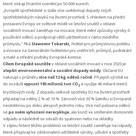
které získají finanční ocenění po 50 000 eurech.
„Evropští spotřebitelé si stále více uvědomují dopady svých
spotřebitelských návyků na životní prostředí. S ohledem na přední
postavení Evropy ve světové módě se letošní soutěž v oblasti
sociálních inovací zaměřuje na inovace, které mění způsoby výroby či
používání oděvů a podporují větší udržitelnost v rámci módního
průmyslu,“ říká
Slawomir Tokarski,
ředitel pro průmyslovou politiku
a inovace na Generálním ředitelství pro vnitřní trh, průmysl, podnikání
a malé a střední podniky Evropské komise.
Cílem Evropské soutěže
v oblasti sociálních inovací v roce 2020 je
zlepšit environmentální a sociální dopady módy
. Občané EU
nakoupí v průměru
více než 12 kg oděvů ročně
. Při jejich výrobě se
do ovzduší
vypustí 195 milionů tun CO
a využije 46 miliard metrů
2
krychlových vody. Z dopadu celkové spotřeby EU na životní prostředí
připadají na oděvy 2 % až 10 %. Zároveň více 30 % šatníku si Evropané
neobléknou po dobu alespoň jednoho roku. Více než polovina oděvů
se
po svém vyhození nerecykluje
, ale končí ve smíšeném domovním
odpadu a následně se odváží do spaloven nebo na skládky.
V zájmu řešení těchto problémů se letošní soutěž zaměřuje na nápady,
které přispívají ke zdokonalení udržitelné výroby, užívání a spotřeby