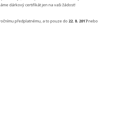
me dárkový certifikát jen na vaši žádost!
 ročnímu předplatnému, a to pouze do
22. 8. 2017
nebo