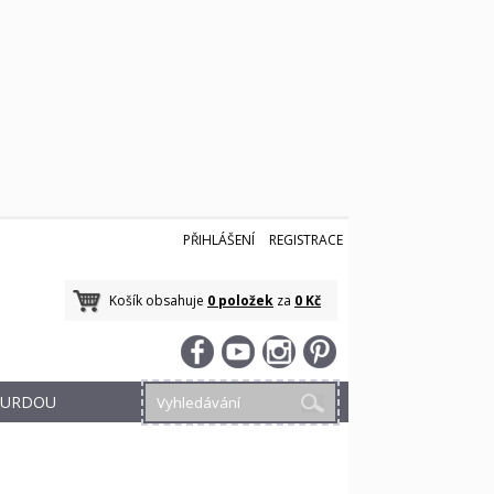
PŘIHLÁŠENÍ
REGISTRACE
Košík obsahuje
0 položek
za
0 Kč
 BURDOU