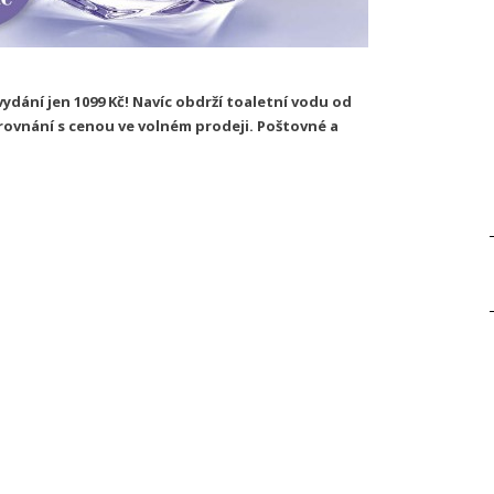
vydání jen 1099 Kč! Navíc obdrží toaletní vodu od
orovnání s cenou ve volném prodeji. Poštovné a