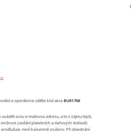
cz
8 hodin) a operátorce sdělte kód akce
BUR1708
váděli svou e-mailovou adresu, a to v zájmu lepší,
ro možnost zasílání platebních a daňových dokladů
prodlužuje, není-li písemně zrušeno. Při objednání