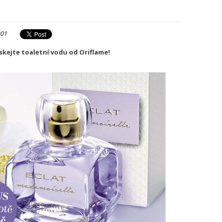
:01
ískejte toaletní vodu od Oriflame!