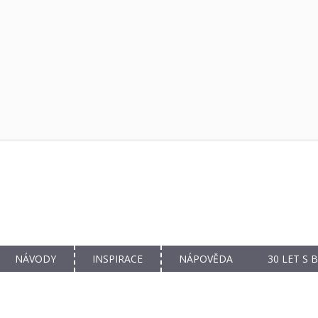
NÁVODY
INSPIRACE
NÁPOVĚDA
30 LET S