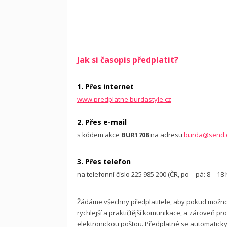
Jak si časopis předplatit?
1. Přes internet
www.predplatne.burdastyle.cz
2. Přes e-mail
s kódem akce
BUR1708
na adresu
burda@send.
3. Přes telefon
na telefonní číslo 225 985 200 (ČR, po – pá: 8 – 1
Žádáme všechny předplatitele, aby pokud možno u
rychlejší a praktičtější komunikace, a zároveň p
elektronickou poštou. Předplatné se automaticky 