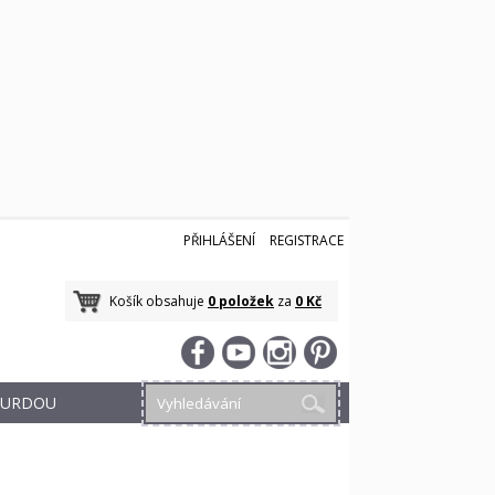
PŘIHLÁŠENÍ
REGISTRACE
Košík obsahuje
0 položek
za
0 Kč
 BURDOU