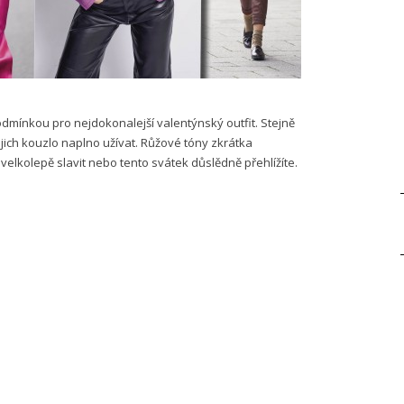
dmínkou pro nejdokonalejší valentýnský outfit. Stejně
 jejich kouzlo naplno užívat. Růžové tóny zkrátka
velkolepě slavit nebo tento svátek důslědně přehlížíte.