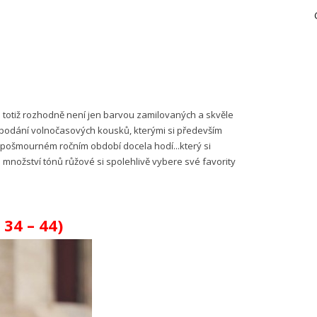
ů totiž rozhodně není jen barvou zamilovaných a skvěle
 v podání volnočasových kousků, kterými si především
ě pošmourném ročním období docela hodí...který si
nožství tónů růžové si spolehlivě vybere své favority
 34 – 44)