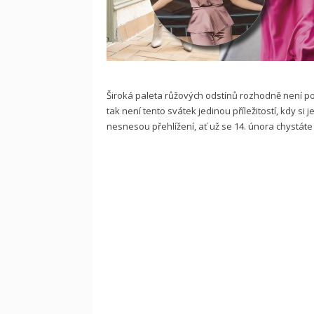
Široká paleta růžových odstínů rozhodně není po
tak není tento svátek jedinou příležitostí, kdy si
nesnesou přehlížení, ať už se 14. února chystáte 