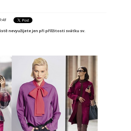
9:48
tě nevyužijete jen při přílžitosti svátku sv.