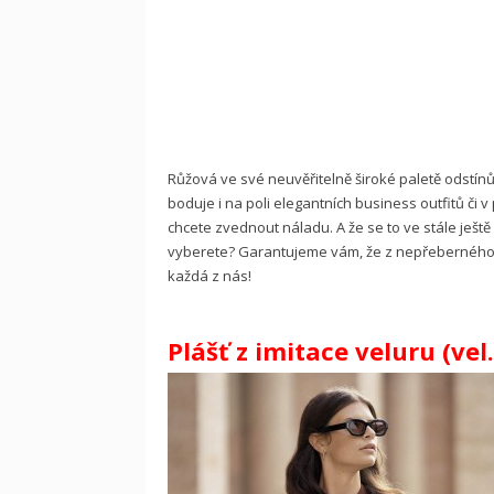
Růžová ve své neuvěřitelně široké paletě odstín
boduje i na poli elegantních business outfitů či
chcete zvednout náladu. A že se to ve stále ješt
vyberete? Garantujeme vám, že z nepřeberného m
každá z nás!
Plášť z imitace veluru (vel.