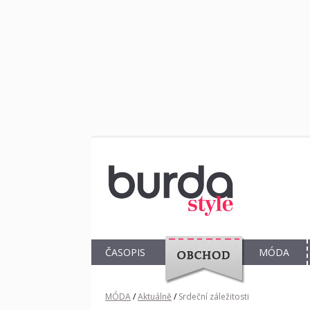
ČASOPIS
MÓDA
OBCHOD
MÓDA
/
Aktuálně
/
Srdeční záležitosti