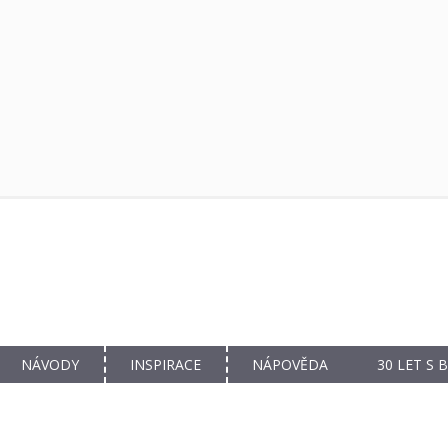
NÁVODY
INSPIRACE
NÁPOVĚDA
30 LET S