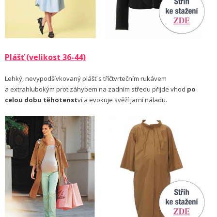
Plášť (velikost 36-44)
Lehký, nevypodšívkovaný plášť s tříčtvrtečním rukávem
a extrahlubokým protizáhybem na zadním středu přijde vhod
po
celou dobu těhotenst
ví a evokuje svěží jarní náladu.