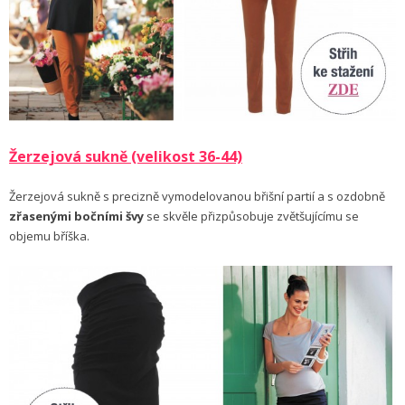
Žerzejová sukně (velikost 36-44)
Žerzejová sukně s precizně vymodelovanou břišní partií a s ozdobně
zřasenými bočními švy
se skvěle přizpůsobuje zvětšujícímu se
objemu bříška.