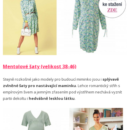
Mentolové šaty (velikost 38-46)
Stejně rozkošné jako modely pro budoucí miminko jsou i
splývavě
zvlněné šaty pro nastávající maminku
. Lehce romantický střih s
empírovým švem a jemným zřasením pod výstřihem nechává vyznít
partii dekoltu i
hedvábně lesklou látku
.