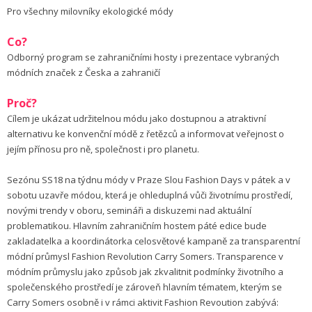
Pro všechny milovníky ekologické módy
Co?
Odborný program se zahraničními hosty i prezentace vybraných
módních značek z Česka a zahraničí
Proč?
Cílem je ukázat udržitelnou módu jako dostupnou a atraktivní
alternativu ke konvenční módě z řetězců a informovat veřejnost o
jejím přínosu pro ně, společnost i pro planetu.
Sezónu SS18 na týdnu módy v Praze Slou Fashion Days v pátek a v
sobotu uzavře módou, která je ohleduplná vůči životnímu prostředí,
novými trendy v oboru, semináři a diskuzemi nad aktuální
problematikou. Hlavním zahraničním hostem páté edice bude
zakladatelka a koordinátorka celosvětové kampaně za transparentní
módní průmysl Fashion Revolution Carry Somers. Transparence v
módním průmyslu jako způsob jak zkvalitnit podmínky životního a
společenského prostředí je zároveň hlavním tématem, kterým se
Carry Somers osobně i v rámci aktivit Fashion Revoution zabývá: