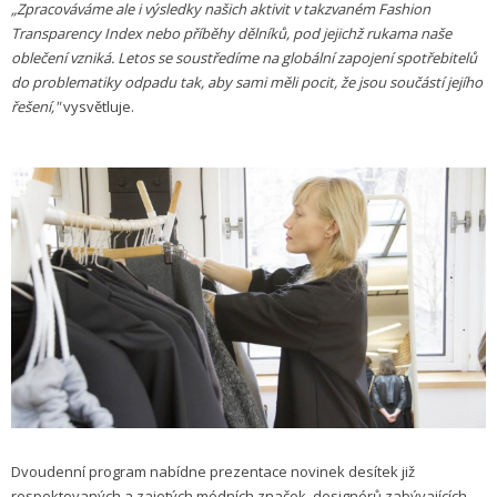
„Zpracováváme ale i výsledky našich aktivit v takzvaném Fashion
Transparency Index nebo příběhy dělníků, pod jejichž rukama naše
oblečení vzniká. Letos se soustředíme na globální zapojení spotřebitelů
do problematiky odpadu tak, aby sami měli pocit, že jsou součástí jejího
řešení,"
vysvětluje.
Dvoudenní program nabídne prezentace novinek desítek již
respektovaných a zajetých módních značek, designérů zabývajících