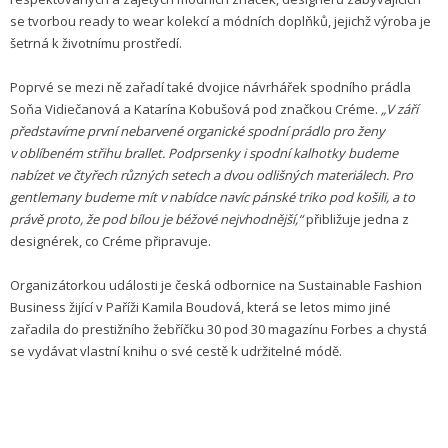
se tvorbou ready to wear kolekcí a módních doplňků, jejichž výroba je
šetrná k životnímu prostředí.
Poprvé se mezi ně zařadí také dvojice návrhářek spodního prádla
Soňa Vidiečanová a Katarína Kobušová pod značkou Créme.
„V září
představíme první nebarvené organické spodní prádlo pro ženy
v oblíbeném střihu brallet. Podprsenky i spodní kalhotky budeme
nabízet ve čtyřech různých setech a dvou odlišných materiálech. Pro
gentlemany budeme mít v nabídce navíc pánské triko pod košili, a to
právě proto, že pod bílou je béžové nejvhodnější,“
přibližuje jedna z
designérek, co Créme připravuje.
Organizátorkou události je česká odbornice na Sustainable Fashion
Business žijící v Paříži Kamila Boudová, která se letos mimo jiné
zařadila do prestižního žebříčku 30 pod 30 magazínu Forbes a chystá
se vydávat vlastní knihu o své cestě k udržitelné módě.