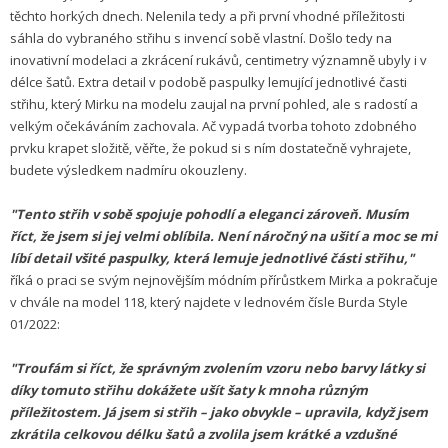
těchto horkých dnech. Nelenila tedy a při první vhodné příležitosti
sáhla do vybraného střihu s invencí sobě vlastní. Došlo tedy na
inovativní modelaci a zkrácení rukávů, centimetry významně ubyly i v
délce šatů. Extra detail v podobě paspulky lemující jednotlivé časti
střihu, který Mirku na modelu zaujal na první pohled, ale s radostí a
velkým očekáváním zachovala. Ač vypadá tvorba tohoto zdobného
prvku krapet složitě, věřte, že pokud si s ním dostatečně vyhrajete,
budete výsledkem nadmíru okouzleny.
"Tento střih v sobě spojuje pohodlí a eleganci zároveň. Musím
říct, že jsem si jej velmi oblíbila. Není náročný na ušití a moc se mi
líbí detail všité paspulky, která lemuje jednotlivé části střihu,"
říká o praci se svým nejnovějším módním přírůstkem Mirka a pokračuje
v chvále na model 118, který najdete v lednovém čísle Burda Style
01/2022:
"Troufám si říct, že správným zvolením vzoru nebo barvy látky si
díky tomuto střihu dokážete ušít šaty k mnoha různým
příležitostem. Já jsem si střih – jako obvykle – upravila, když jsem
zkrátila celkovou délku šatů a zvolila jsem krátké a vzdušné