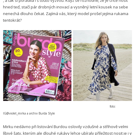
, a tak si poradila i s touto výzvou. Když se rozhodně, že je chce nosit
hned teď, stačí pár drobných inovací a vysněný letní kousek na sebe
nenechá dlouho čekat. Zajímá vás, který model prošel jejíma rukama
tentokrát?
foto:
IG@violet_mirka a archiv Burda Style
Mirku nedávno při listování Burdou oslovily vzdušné a střihově velmi
líbivé šaty, kterým ale dlouhé rukávy lehce ubíraly příležitost nosit je i v