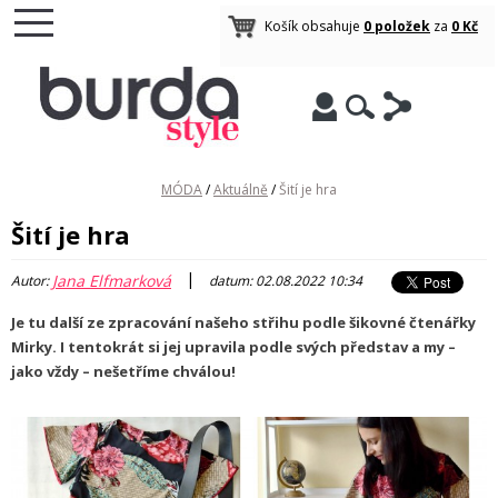
Košík obsahuje
0 položek
za
0 Kč
MÓDA
/
Aktuálně
/
Šití je hra
Šití je hra
|
Jana Elfmarková
Autor:
datum: 02.08.2022 10:34
Je tu další ze zpracování našeho střihu podle šikovné čtenářky
Mirky. I tentokrát si jej upravila podle svých představ a my –
jako vždy – nešetříme chválou!