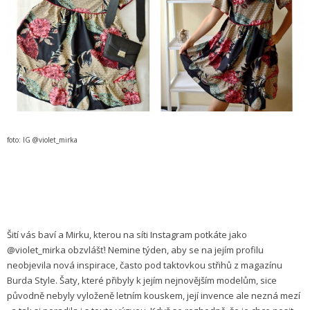
foto: IG @violet_mirka
Šití vás baví a Mirku, kterou na síti Instagram potkáte jako
@violet_mirka obzvlášť! Nemine týden, aby se na jejím profilu
neobjevila nová inspirace, často pod taktovkou střihů z magazínu
Burda Style. Šaty, které přibyly k jejím nejnovějším modelům, sice
původně nebyly vyloženě letním kouskem, její invence ale nezná mezí