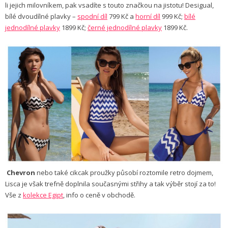
li jejich milovníkem, pak vsadíte s touto značkou na jistotu! Desigual,
bílé dvoudílné plavky –
spodní díl
799 Kč a
horní díl
999 Kč;
bílé
jednodílné plavky
1899 Kč;
černé jednodílné plavky
1899 Kč.
Chevron
nebo také cikcak proužky působí roztomile retro dojmem,
Lisca je však trefně doplnila současnými střihy a tak výběr stojí za to!
Vše z
kolekce Egipt
, info o ceně v obchodě.