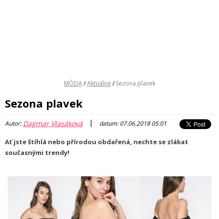
MÓDA
/
Aktuálně
/
Sezona plavek
Sezona plavek
|
Dagmar Vlasáková
Autor:
datum: 07.06.2018 05:01
Ať jste štíhlá nebo přírodou obdařená, nechte se zlákat
současnými trendy!