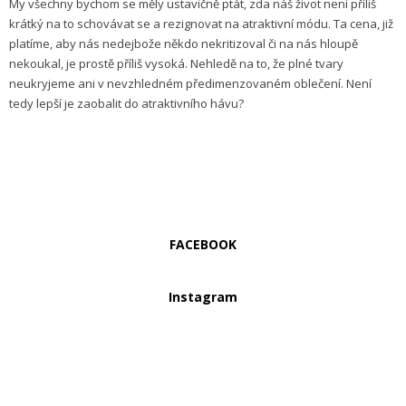
My všechny bychom se měly ustavičně ptát, zda náš život není příliš
krátký na to schovávat se a rezignovat na atraktivní módu. Ta cena, již
platíme, aby nás nedejbože někdo nekritizoval či na nás hloupě
nekoukal, je prostě příliš vysoká. Nehledě na to, že plné tvary
neukryjeme ani v nevzhledném předimenzovaném oblečení. Není
tedy lepší je zaobalit do atraktivního hávu?
FACEBOOK
Instagram