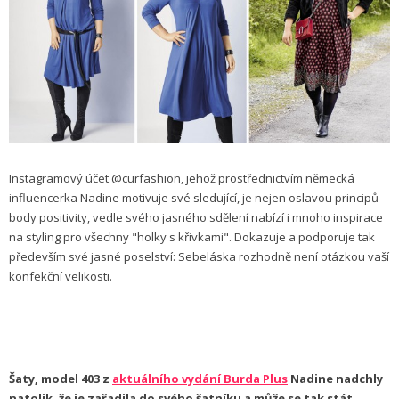
Instagramový účet @curfashion, jehož prostřednictvím německá
influencerka Nadine motivuje své sledující, je nejen oslavou principů
body positivity, vedle svého jasného sdělení nabízí i mnoho inspirace
na styling pro všechny "holky s křivkami". Dokazuje a podporuje tak
především své jasné poselství: Sebeláska rozhodně není otázkou vaší
konfekční velikosti.
Šaty, model 403 z
aktuálního vydání Burda Plus
Nadine nadchly
natolik, že je zařadila do svého šatníku a může se tak stát