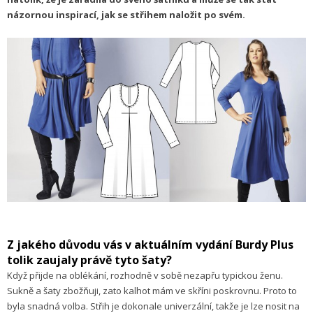
názornou inspirací, jak se střihem naložit po svém.
Z jakého důvodu vás v aktuálním vydání Burdy Plus
tolik zaujaly právě tyto šaty?
Když přijde na oblékání, rozhodně v sobě nezapřu typickou ženu.
Sukně a šaty zbožňuji, zato kalhot mám ve skříni poskrovnu. Proto to
byla snadná volba. Střih je dokonale univerzální, takže je lze nosit na