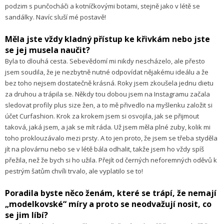
podzim s punčocháči a kotníčkovými botami, stejně jako v létě se
sandálky. Navíc sluší mé postavě!
Měla jste vždy kladný přístup ke křivkám nebo jste
se jej musela naučit?
Byla to dlouhá cesta. Sebevědomí mi nikdy nescházelo, ale přesto
jsem soudila, že je nezbytně nutné odpovídat nějakému ideálu a že
bez toho nejsem dostatečně krásná. Roky jsem zkoušela jednu dietu
za druhou a trápila se. Někdy tou dobou jsem na Instagramu začala
sledovat profily plus size žen, a to mě přivedlo na myšlenku založit si
účet Curfashion. Krok za krokem jsem si osvojila, jak se přijmout
taková, jaká jsem, a jak se mít ráda. Už jsem měla plné zuby, kolik mi
toho proklouzávalo mezi prsty. A to jen proto, že jsem se třeba styděla
jít na plovárnu nebo se v létě bála odhalit, takže jsem ho vždy spíš
přežila, než že bych si ho užila. Přejít od černých neforemných oděvů k
pestrým šatům chvíli trvalo, ale vyplatilo se to!
Poradila byste něco ženám, které se trápí, že nemají
„modelkovské“ míry a proto se neodvažují nosit, co
se jim líbí?