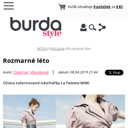
Košík obsahuje
0 položek
za
0 Kč
MÓDA
/
Aktuálně
/
Rozmarné léto
Rozmarné léto
|
Dagmar Vlasáková
Autor:
datum: 08.04.2019 21:44
Očima talentované návrhářky La femme MiMi