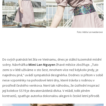
Foto: Adéla Leinweberová
Do svých patnácti let žila ve Vietnamu, dnes je stálicí tuzemské módní
scény. Návrhářka
Mimi Lan Nguyen
žhavé měsíce zbožňuje. „Tuto
zemi si v létě užíváme o sto šest, mnohem více než kdykoliv jindy, je
najednou jiná,“ uvádí sympatická designérka. Dodnes si přitom v sobě
nese vzpomínky na pohodové letní dny, které trávila s rodinou v
prostředí českého venkova. Není tak náhodou, že ústřední inspirací
její kolekce SS19 je devatenáctiletá dívka. V mládí, tolik plném
kontrastů, spatřuje autorka dokonalou alegorii k české letní přírodě.