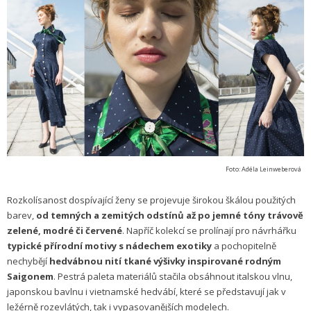
Foto: Adéla Leinweberová
Rozkolísanost dospívající ženy se projevuje širokou škálou použitých
barev,
od temných a zemitých odstínů až po jemné tóny trávově
zelené, modré či červené
. Napříč kolekcí se prolínají pro návrhářku
typické přírodní motivy s nádechem exotiky
a pochopitelně
nechybějí
hedvábnou nití tkané výšivky inspirované rodným
Saigonem
. Pestrá paleta materiálů stačila obsáhnout italskou vlnu,
japonskou bavlnu i vietnamské hedvábí, které se představují jak v
ležérně rozevlátých, tak i vypasovanějších modelech.