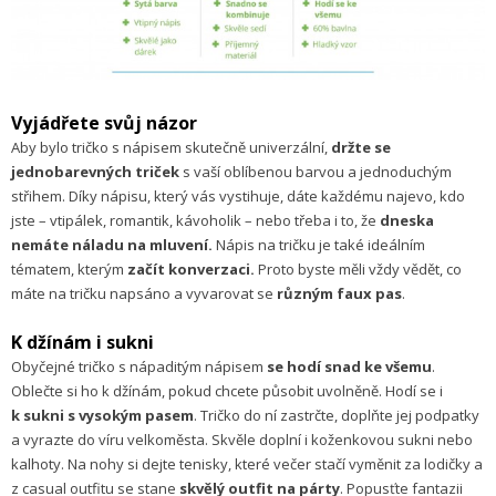
Vyjádřete svůj názor
Aby bylo tričko s nápisem skutečně univerzální,
držte se
jednobarevných triček
s vaší oblíbenou barvou a jednoduchým
střihem. Díky nápisu, který vás vystihuje, dáte každému najevo, kdo
jste – vtipálek, romantik, kávoholik – nebo třeba i to, že
dneska
nemáte náladu na mluvení.
Nápis na tričku je také ideálním
tématem, kterým
začít konverzaci.
Proto byste měli vždy vědět, co
máte na tričku napsáno a vyvarovat se
různým faux pas
.
K džínám i sukni
Obyčejné tričko s nápaditým nápisem
se hodí snad ke všemu
.
Oblečte si ho k džínám, pokud chcete působit uvolněně. Hodí se i
k sukni s vysokým pasem
. Tričko do ní zastrčte, doplňte jej podpatky
a vyrazte do víru velkoměsta. Skvěle doplní i koženkovou sukni nebo
kalhoty. Na nohy si dejte tenisky, které večer stačí vyměnit za lodičky a
z casual outfitu se stane
skvělý outfit na párty
. Popusťte fantazii