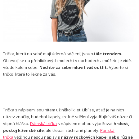
Trička, která na sobě mají úderná sdělení, jsou
stále trendem
.
Objevují se na přehlídkových molech i v obchodech a můžete je vidět
všude kolem sebe.
Nechte za sebe mluvit váš outfit.
Vyberte si
tričko, které to řekne za vás.
Trička s nápisem jsou hitem už několik let. Líbí se, ať už je na nich
název značky, hudební kapely, trefné sdělení vyjadřující váš názor či
vtipná hláška.
Dámská trička
s nápisem mohou vyjadřovat
hrdost,
postoj k ženské síle
, ale třeba i záchraně planety.
Pánská
trička
většinou nesou nápisy
s názvy rockových kapel nebo různé