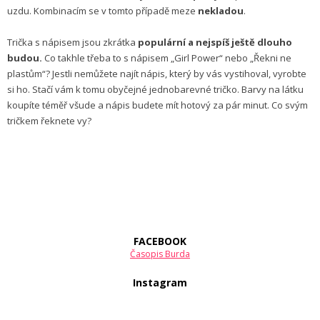
uzdu. Kombinacím se v tomto případě meze
nekladou
.
Trička s nápisem jsou zkrátka
populární a nejspíš ještě dlouho
budou.
Co takhle třeba to s nápisem „Girl Power“ nebo „Řekni ne
plastům“? Jestli nemůžete najít nápis, který by vás vystihoval, vyrobte
si ho. Stačí vám k tomu obyčejné jednobarevné tričko. Barvy na látku
koupíte téměř všude a nápis budete mít hotový za pár minut. Co svým
tričkem řeknete vy?
FACEBOOK
Časopis Burda
Instagram