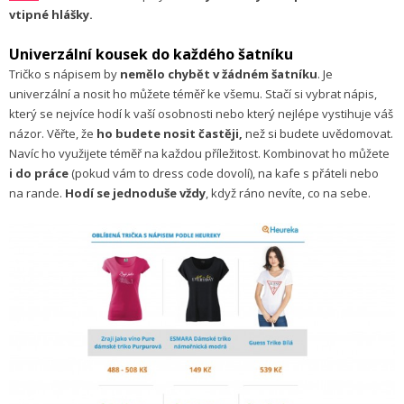
vtipné hlášky.
Univerzální kousek do každého šatníku
Tričko s nápisem by
nemělo chybět v žádném šatníku
. Je
univerzální a nosit ho můžete téměř ke všemu. Stačí si vybrat nápis,
který se nejvíce hodí k vaší osobnosti nebo který nejlépe vystihuje váš
názor. Věřte, že
ho budete nosit častěji,
než si budete uvědomovat.
Navíc ho využijete téměř na každou příležitost. Kombinovat ho můžete
i do práce
(pokud vám to dress code dovolí), na kafe s přáteli nebo
na rande.
Hodí se jednoduše vždy
, když ráno nevíte, co na sebe.