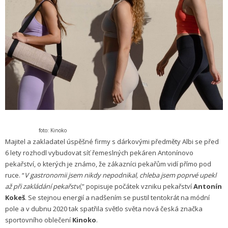
foto: Kinoko
Majitel a zakladatel úspěšné firmy s dárkovými předměty Albi se před
6 lety rozhodl vybudovat síť řemeslných pekáren Antonínovo
pekařství, o kterých je známo, že zákazníci pekařům vidí přímo pod
ruce. “
V gastronomii jsem nikdy nepodnikal, chleba jsem poprvé upekl
až při zakládání pekařství
,” popisuje počátek vzniku pekařství
Antonín
Kokeš
. Se stejnou energií a nadšením se pustil tentokrát na módní
pole a v dubnu 2020 tak spatřila světlo světa nová česká značka
sportovního oblečení
Kinoko
.