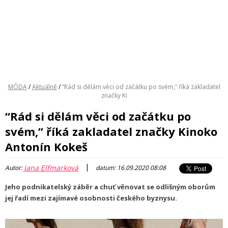
MÓDA
/
Aktuálně
/
“Rád si dělám věci od začátku po svém,” říká zakladatel
značky Ki
“Rád si dělám věci od začátku po
svém,” říká zakladatel značky Kinoko
Antonín Kokeš
|
Jana Elfmarková
Autor:
datum: 16.09.2020 08:08
Jeho podnikatelský záběr a chuť věnovat se odlišným oborům
jej řadí mezi zajímavé osobnosti českého byznysu.