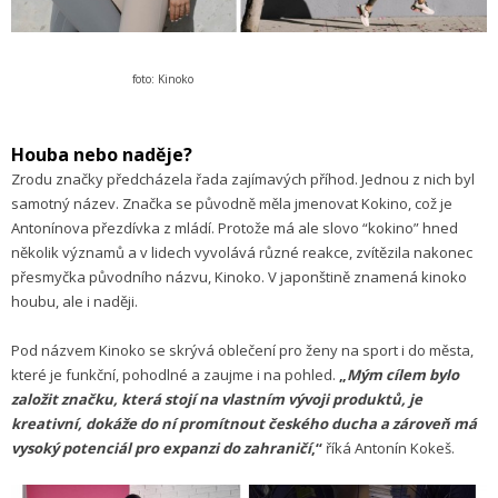
foto: Kinoko
Houba nebo naděje?
Zrodu značky předcházela řada zajímavých příhod. Jednou z nich byl
samotný název. Značka se původně měla jmenovat Kokino, což je
Antonínova přezdívka z mládí. Protože má ale slovo “kokino” hned
několik významů a v lidech vyvolává různé reakce, zvítězila nakonec
přesmyčka původního názvu, Kinoko. V japonštině znamená kinoko
houbu, ale i naději.
Pod názvem Kinoko se skrývá oblečení pro ženy na sport i do města,
které je funkční, pohodlné a zaujme i na pohled.
„
Mým cílem bylo
založit značku, která stojí na vlastním vývoji produktů, je
kreativní, dokáže do ní promítnout českého ducha a zároveň má
vysoký potenciál pro expanzi do zahraničí
,“
říká Antonín Kokeš.