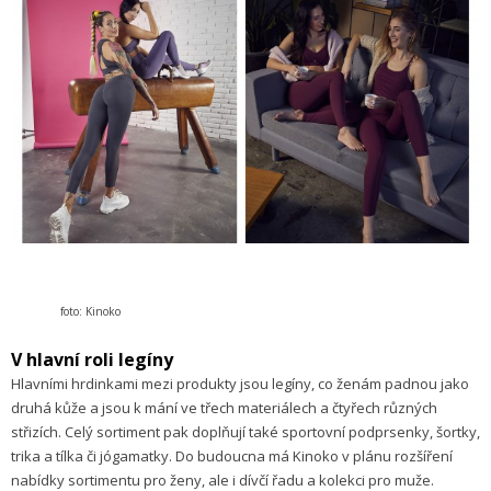
foto: Kinoko
V hlavní roli legíny
Hlavními hrdinkami mezi produkty jsou legíny, co ženám padnou jako
druhá kůže a jsou k mání ve třech materiálech a čtyřech různých
střizích. Celý sortiment pak doplňují také sportovní podprsenky, šortky,
trika a tílka či jógamatky. Do budoucna má Kinoko v plánu rozšíření
nabídky sortimentu pro ženy, ale i dívčí řadu a kolekci pro muže.