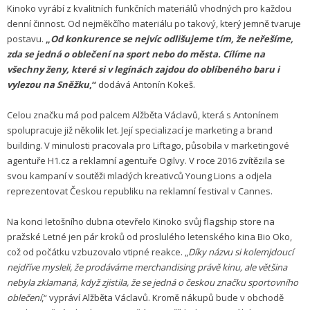
Kinoko vyrábí z kvalitních funkčních materiálů vhodných pro každou
denní činnost. Od nejměkčího materiálu po takový, který jemně tvaruje
postavu.
„
Od konkurence se nejvíc odlišujeme tím, že neřešíme,
zda se jedná o oblečení na sport nebo do města. Cílíme na
všechny ženy, které si v legínách zajdou do oblíbeného baru i
vylezou na Sněžku
,“
dodává Antonín Kokeš.
Celou značku má pod palcem Alžběta Václavů, která s Antonínem
spolupracuje již několik let. Její specializací je marketing a brand
building. V minulosti pracovala pro Liftago, působila v marketingové
agentuře H1.cz a reklamní agentuře Ogilvy. V roce 2016 zvítězila se
svou kampaní v soutěži mladých kreativců Young Lions a odjela
reprezentovat Českou republiku na reklamní festival v Cannes.
Na konci letošního dubna otevřelo Kinoko svůj flagship store na
pražské Letné jen pár kroků od proslulého letenského kina Bio Oko,
což od počátku vzbuzovalo vtipné reakce. „
Díky názvu si kolemjdoucí
nejdříve mysleli, že prodáváme merchandising právě kinu, ale většina
nebyla zklamaná, když zjistila, že se jedná o českou značku sportovního
oblečení
,“ vypráví Alžběta Václavů. Kromě nákupů bude v obchodě