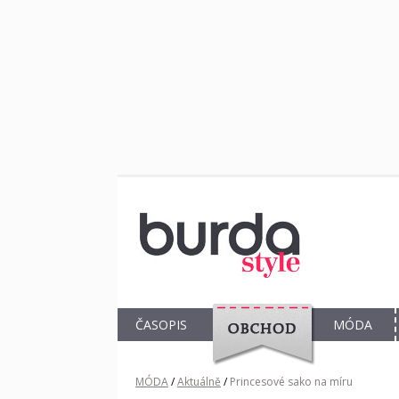
ČASOPIS
MÓDA
OBCHOD
MÓDA
/
Aktuálně
/
Princesové sako na míru