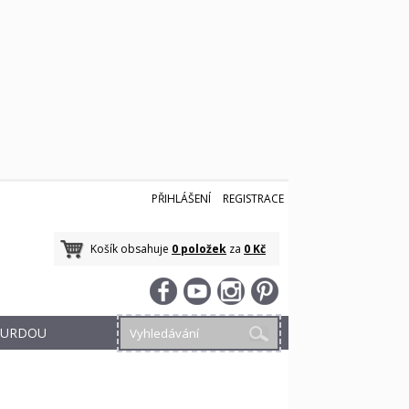
PŘIHLÁŠENÍ
REGISTRACE
Košík obsahuje
0 položek
za
0 Kč
 BURDOU