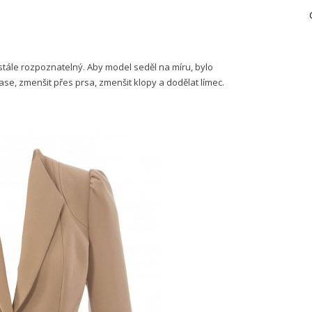
 stále rozpoznatelný. Aby model seděl na míru, bylo
pase, zmenšit přes prsa, zmenšit klopy a dodělat límec.