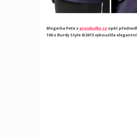
Blogerka Peťa z
prosikulky.cz
opět předvedl
106 z Burdy Style 8/2015 vykouzlila elegantn