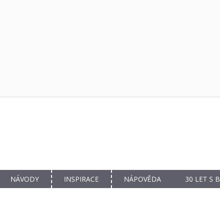
NÁVODY
INSPIRACE
NÁPOVĚDA
30 LET S