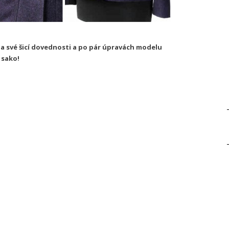
a své šicí dovednosti a po pár úpravách modelu
í sako!