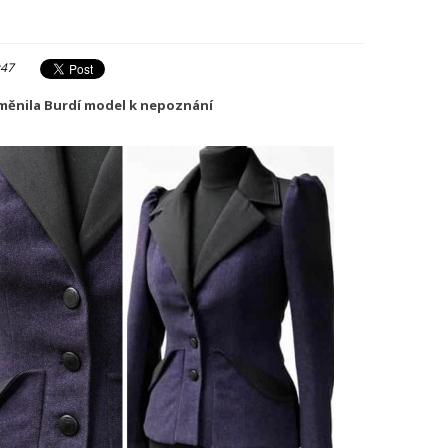
:47
oměnila Burdí model k nepoznání