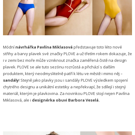
Módní
návrhářka Pavlína Miklasová
představuje toto léto nové
střihy a barvy plavek své značky PLOVE a už třetím rokem dokazuje, že
i v zemi bez moře může vzniknout značka zaměřená čistě na design
plavek. PLOVE se ale tuto sezónu rozrůstá a přichází s dalším
produktem, který neodmyslitelně patří k létu ve městě i mimo něj –
sandály
! Stejně jako plavky jsou i sandály PLOVE výsledkem spojení
chytrého designu a unikátní estetiky a nepřekvapí, že sdílejí i stejný
materiál, kterým je plavkovina. Za novinkou PLOVE stojí nejen Pavlína
Miklasová, ale i
designérka obuvi Barbora Veselá.