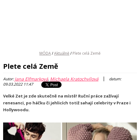
MÓDA
/
Aktuálně
/
Plete celá Země
Plete celá Země
|
Jana Elfmarková
Michaela Kratochvílová
Autor:
,
datum:
09.03.2022 11:47
Velké Zet je zde skutečně na místě! Ruční práce zažívají
renesanci, po háčku či jehlicích totiž sahají celebrity v Praze i
Hollywoodu.