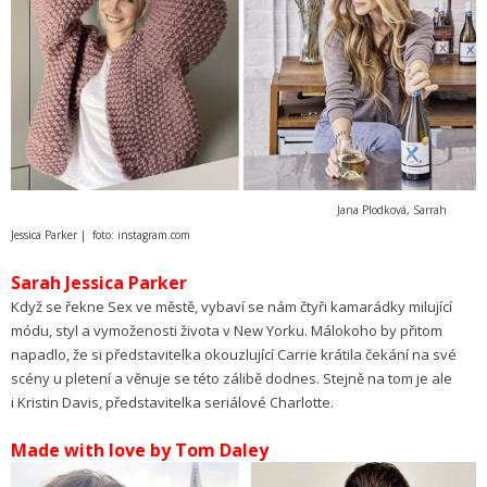
Jana Plodková, Sarrah
Jessica Parker | foto: instagram.com
Sarah Jessica Parker
Když se řekne Sex ve městě, vybaví se nám čtyři kamarádky milující
módu, styl a vymoženosti života v New Yorku. Málokoho by přitom
napadlo, že si představitelka okouzlující Carrie krátila čekání na své
scény u pletení a věnuje se této zálibě dodnes. Stejně na tom je ale
i Kristin Davis, představitelka seriálové Charlotte.
Made with love by Tom Daley