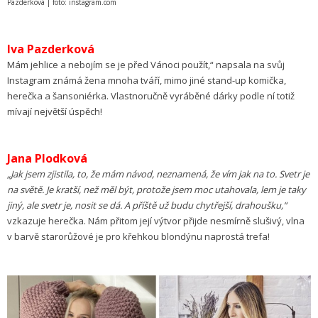
Pazderková | foto: instagram.com
Iva Pazderková
Mám jehlice a nebojím se je před Vánoci použít,“ napsala na svůj
Instagram známá žena mnoha tváří, mimo jiné stand-up komička,
herečka a šansoniérka. Vlastnoručně vyráběné dárky podle ní totiž
mívají největší úspěch!
Jana Plodková
„Jak jsem zjistila, to, že mám návod, neznamená, že vím jak na to. Svetr je
na světě. Je kratší, než měl být, protože jsem moc utahovala, lem je taky
jiný, ale svetr je, nosit se dá. A příště už budu chytřejší, drahoušku,“
vzkazuje herečka. Nám přitom její výtvor přijde nesmírně slušivý, vlna
v barvě starorůžové je pro křehkou blondýnu naprostá trefa!