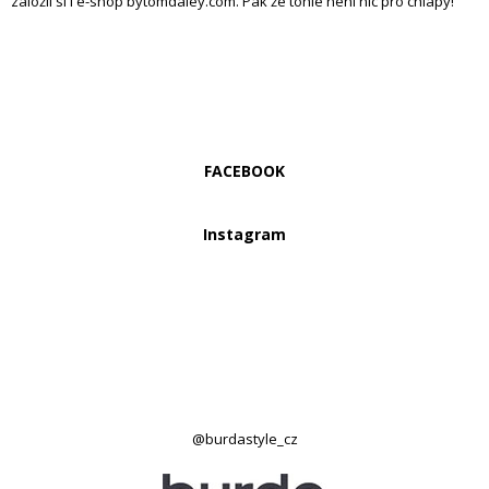
založil si i e-shop bytomdaley.com. Pak že tohle není nic pro chlapy!
FACEBOOK
Instagram
@burdastyle_cz