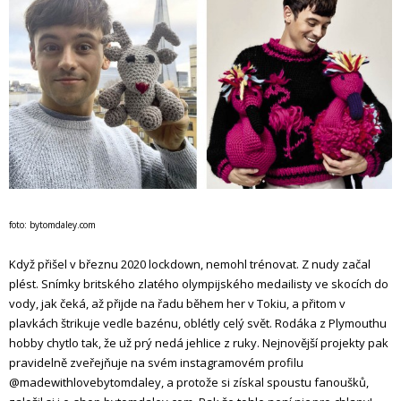
foto: bytomdaley.com
Když přišel v březnu 2020 lockdown, nemohl trénovat. Z nudy začal
plést. Snímky britského zlatého olympijského medailisty ve skocích do
vody, jak čeká, až přijde na řadu během her v Tokiu, a přitom v
plavkách štrikuje vedle bazénu, oblétly celý svět. Rodáka z Plymouthu
hobby chytlo tak, že už prý nedá jehlice z ruky. Nejnovější projekty pak
pravidelně zveřejňuje na svém instagramovém profilu
@madewithlovebytomdaley, a protože si získal spoustu fanoušků,