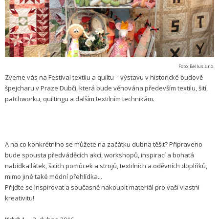
Foto: Bellus s.r.o.
Zveme vás na Festival textilu a quiltu – výstavu v historické budově
špejcharu v Praze Dubči, která bude věnována především textilu, šití,
patchworku, quiltingu a dalším textilním technikám.
A na co konkrétního se můžete na začátku dubna těšit? Připraveno
bude spousta předváděcích akcí, workshopů, inspirací a bohatá
nabídka látek, šicích pomůcek a strojů, textilních a oděvních doplňků,
mimo jiné také módní přehlídka...
Přijďte se inspirovat a současně nakoupit materiál pro vaši vlastní
kreativitu!