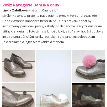
Vítěz kategorie Dámská obuv
Linda Zabilková
– návrh: „Change it!“
Myšlenka tohoto projektu navazuje na projekt Personal coat, kde
Linda vytvářela kabát pro herečku Aňu Geislerovou. Kabát byl
inspirovaný pánskými prvky, kabáty po dědečkovi, starými klasickými
střihy či siluetami. Toto téma je Lindě blízké, a i při navrhování bot byla
inspirovaná pánskými prvky, pánskými elegantními polobotkami
„oxfordkami“ a jejich tvarováním a střihem.