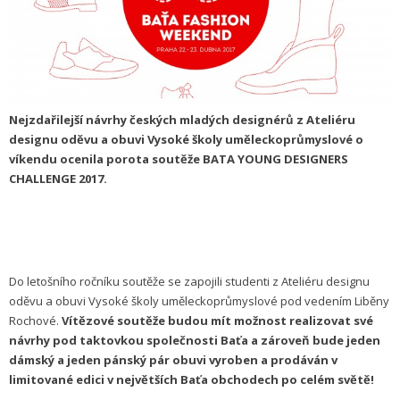
Nejzdařilejší návrhy českých mladých designérů z Ateliéru
designu oděvu a obuvi Vysoké školy uměleckoprůmyslové o
víkendu ocenila porota soutěže BATA YOUNG DESIGNERS
CHALLENGE 2017.
Do letošního ročníku soutěže se zapojili studenti z Ateliéru designu
oděvu a obuvi Vysoké školy uměleckoprůmyslové pod vedením Liběny
Rochové.
Vítězové soutěže budou mít možnost realizovat své
návrhy pod taktovkou společnosti Baťa a zároveň bude jeden
dámský a jeden pánský pár obuvi vyroben a prodáván v
limitované edici v největších Baťa obchodech po celém světě!