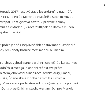
stopadu 2017 hostit výstavu legendárního návrháře
Shoes
. Po Paláci Morando v Miláně a Státním muzeu
etropolí, kam výstava zavítá. Z pražské Kampy
uzea v Madridu, v roce 2018 pak do Baťova muzea
ýstavu zahájit.
let práce jedné z nejvlivnějších postav módní umělecké
, aby překonaly hranice mezi módou a uměním.
m archivu vybral Manolo Blahnik společně s kurátorkou
ůvodních kreseb jako osobní reflexi své práce,
ctvím jeho vášní a inspirace: architektury, umění,
ie, Ruska, Španělska a mnoha dalších kulturních a
ly. V souladu s podstatou kulturní výměny bude putovní
ých a prestižních místech, významných pro Manola