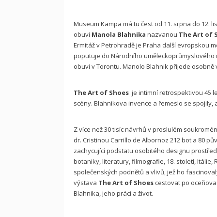
Museum Kampa má tu čest od 11. srpna do 12. li
obuvi
Manola Blahnika
nazvanou
The Art of 
Ermitáž v Petrohradě je Praha další evropskou m
poputuje do Národního uměleckoprůmyslového m
obuvi v Torontu. Manolo Blahnik přijede osobně v
The Art of Shoes
je intimní retrospektivou 45 
scény. Blahnikova invence a řemeslo se spojily
Z více než 30 tisíc návrhů v proslulém soukromé
dr. Cristinou Carrillo de Albornoz 212 bot a 80 p
zachycující podstatu osobitého designu prostředni
botaniky, literatury, filmografie, 18. století, Itál
společenských podnětů a vlivů, jež ho fascinova
výstava
The Art of Shoes
cestovat po oceňovan
Blahnika, jeho práci a život.