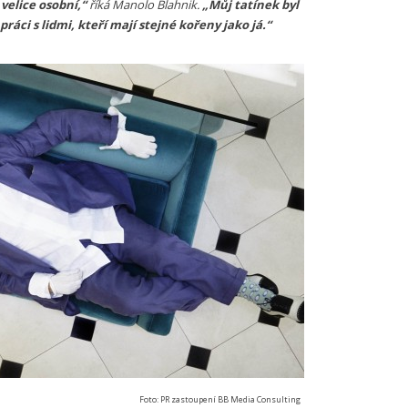
velice osobní,“
říká Manolo Blahnik.
„Můj tatínek byl
práci s lidmi, kteří mají stejné kořeny jako já.“
Foto: PR zastoupení BB Media Consulting