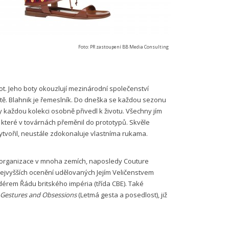
Foto: PR zastoupení BB Media Consulting
bot. Jeho boty okouzlují mezinárodní společenství
ětě. Blahnik je řemeslník. Do dneška se každou sezonu
 každou kolekci osobně přivedl k životu. Všechny jím
které v továrnách přeměnil do prototypů. Skvěle
ytvořil, neustále zdokonaluje vlastníma rukama.
 organizace v mnoha zemích, naposledy Couture
nejvyšších ocenění udělovaných Jejím Veličenstvem
érem Řádu britského impéria (třída CBE). Také
 Gestures and Obsessions
(Letmá gesta a posedlost), již