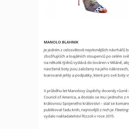
MANOLO BLAHNIK
Je jedním z celosvětově nejvlivnějších návrhářů 
zbožňujících a loajálních stoupenců po celém sv
na několik týdnů vydává do továren v Miláně, aby
navržené boty jsou založeny na jeho nákresech, 
tvarované jehly a podpatky, které pro své boty v
V průběhu let Manolovy úspěchy docenily různé
Council of America, a dostalo se mu i jednoho z 
královnou Spojeného království – stal se komand
publikoval řadu knih, nejnovější z nich je
Fleeting
vydalo nakladatelství Rizzoli v roce 2015.