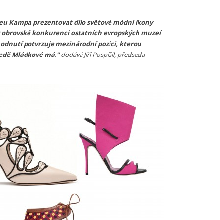
useu Kampa prezentovat dílo světové módní ikony
 v obrovské konkurenci ostatních evropských muzeí
hodnutí potvrzuje mezinárodní pozici, kterou
Medě Mládkové má,"
dodává Jiří Pospíšil, předseda