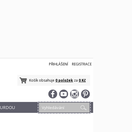
PŘIHLÁŠENÍ
REGISTRACE
Košík obsahuje
0 položek
za
0 Kč
 BURDOU