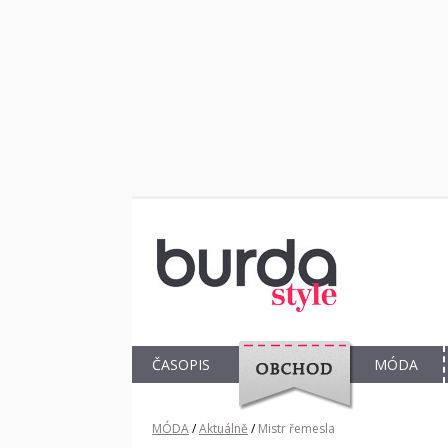
ČASOPIS
MÓDA
OBCHOD
MÓDA
/
Aktuálně
/
Mistr řemesla