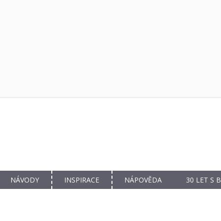
NÁVODY
INSPIRACE
NÁPOVĚDA
30 LET S