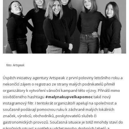
foto: Artspeak
Úspěch iniciativy agentury Artspeak z první poloviny letošního roku a
nekončící zájem o registraci ze strany malých podnikatelů přiměl
organizátory k vytvoření vánoční kampaně této výzvy. Přináší mimo
osvědčeného hashtagu
#malynakupvelkapomoc
také nový
instagramový filtr. I tentokrát organizátoři apelují na společnost a
současně podávají pomocnou ruku k záchraně malých lokálních
značek, výrobců, obchodníků, poskytovatelů služeb či
gastronomických provozů. Současná situace je totiž mnohdy staví do
náročných situací a potřeba udržet mnoho drobných labelů a