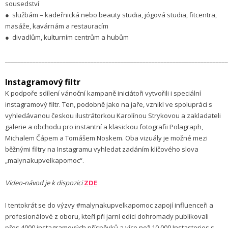
sousedství
● službám – kadeřnická nebo beauty studia, jógová studia, fitcentra,
masáže, kavárnám a restauracím
● divadlům, kulturním centrům a hubům
________________________________________________________________________
Instagramový filtr
K podpoře sdílení vánoční kampaně iniciátoři vytvořili i speciální
instagramový filtr. Ten, podobně jako na jaře, vznikl ve spolupráci s
vyhledávanou českou ilustrátorkou Karolínou Strykovou a zakladateli
galerie a obchodu pro instantní a klasickou fotografii Polagraph,
Michalem Čápem a Tomášem Noskem. Oba vizuály je možné mezi
běžnými filtry na Instagramu vyhledat zadáním klíčového slova
„malynakupvelkapomoc“.
Video-návod je k dispozici
ZDE
I tentokrát se do výzvy #malynakupvelkapomoc zapojí influenceři a
profesionálové z oboru, kteří při jarní edici dohromady publikovali
přes 4000 instagramových příspěvků a více než 10 000 Instastories s