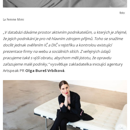
foto:
La Femme Mimi
„V databázi dáváme prostor aktivním podnikatelům, u kterých je zřejmé,
že jejich podnikání je pro ně hlavním zdrojem příjmů. Toho se snažíme
docílit jednak ověřením IČ a DIČ v rejstříku a kontrolou existující
prezentace firmy na webu a sociálních sítích. Z veřejných údajů
pracujeme také s výší obratu, abychom měli jistotu, že opravdu
zařazujeme malé podniky,“
vysvětluje zakladatelka iniciující agentury
Artspeak PR
Olga Bureš Vrbíková
.