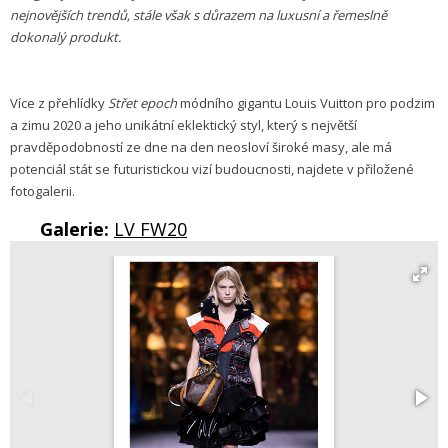
nejnovějších trendů, stále však s důrazem na luxusní a řemeslně
dokonalý produkt.
Více z přehlídky
Střet epoch
módního gigantu Louis Vuitton pro podzim
a zimu 2020 a jeho unikátní eklektický styl, který s největší
pravděpodobností ze dne na den neosloví široké masy, ale má
potenciál stát se futuristickou vizí budoucnosti, najdete v přiložené
fotogalerii.
Galerie:
LV FW20