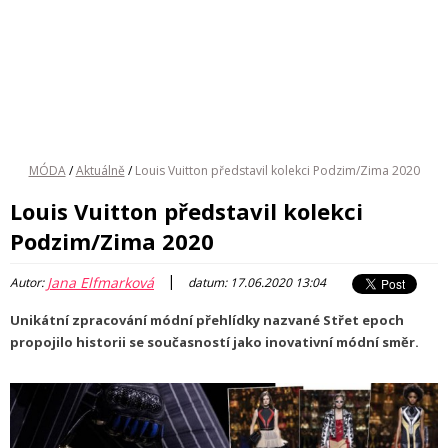
MÓDA
/
Aktuálně
/
Louis Vuitton představil kolekci Podzim/Zima 2020
Louis Vuitton představil kolekci
Podzim/Zima 2020
|
Jana Elfmarková
Autor:
datum: 17.06.2020 13:04
Unikátní zpracování módní přehlídky nazvané Střet epoch
propojilo historii se současností jako inovativní módní směr.