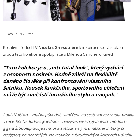
Foto: Louis Vuitton
Kreativní ředitel LV
Nicolas Ghesquière
k inspiraci, která stála u
zrodu této kolekce a spolupráce s Milenou Canonero, uvedl:
"Tato kolekce je o „anti-total-look“, který vychází
z osobnosti nositele. Hodně záleží na flexibilitě
daného člověka při konfrontování vlastního
šatníku. Kousek funkčního, sportovního oblečení
může být součástí formálního stylu a naopak."
Louis Vuitton - značka původně zaměřená na cestovní zavazadla, vznikla
v roce 1854 a dodnes je jedním z nejvýraznějších globálních módních
gigantů. Spolupracuje s mnoha světoznámými umělci, architekty či
designéry na neotřelých, inovativních a futuristických kolekcích v duchu