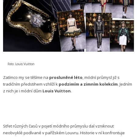
Foto: Louis Vuitton
Zatímco my se těšíme na
prosluněné léto
, módní průmysl již s
tradičním předstihem vzhlíží k
podzimím a zimním kolekcím
. Jedním
z nich je i módní dům
Louis Vuitton
.
Střet různých časů v pojetí módního průmyslu dal vzniknout
neobvyklé podívané v pařížském Louvru. Historie v ní konfrontuje