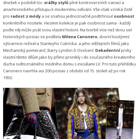
dnešek v podobě tzv.
srážky stylů
plné kontroverzních variací a
anachronického přístupu k modernímu odívání. Vše však vzniká čistě
pro
radost z módy
a se snahou jednoznačně podtrhnout
osobnost
konkrétního nositele. Heslem kolekce je pak osobnost sama - každý
podle něj může psát svou vlastní historii. Na tvorbě více než dvou set
historických postav se podílela
Milena Canonero
, dvorní kostýmní
výtvarnice režiséra Stanleyho Cubricka a jeho stěžejních filmů jako
Mechanický pomeranč, Barry Lyndon či Osvícení.
Dekadentní
prvky
vlastní těmto dílům jako by přímo pronikly i do současného kreativního
ducha světoznámého módního domu s iniciálami LV. Pro tuto přehlídku
Canonero navrhla asi 200 postav z období od 15. století až po rok
1950.