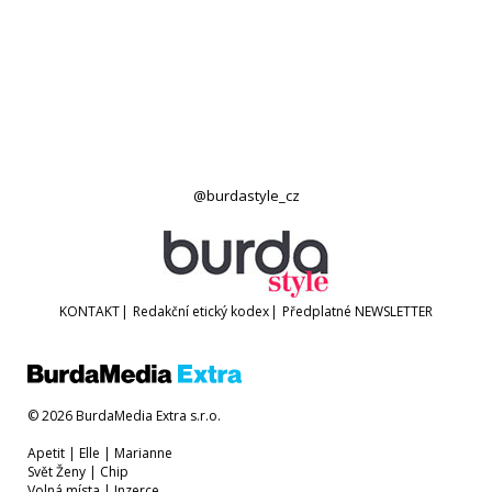
@burdastyle_cz
KONTAKT
|
Redakční etický kodex
|
Předplatné
NEWSLETTER
© 2026 BurdaMedia Extra s.r.o.
Apetit
|
Elle
|
Marianne
Svět Ženy
|
Chip
Volná místa
|
Inzerce