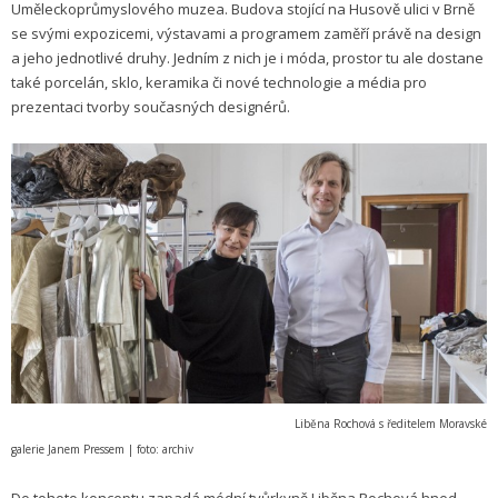
Uměleckoprůmyslového muzea. Budova stojící na Husově ulici v Brně
se svými expozicemi, výstavami a programem zaměří právě na design
a jeho jednotlivé druhy. Jedním z nich je i móda, prostor tu ale dostane
také porcelán, sklo, keramika či nové technologie a média pro
prezentaci tvorby současných designérů.
Liběna Rochová s ředitelem Moravské
galerie Janem Pressem | foto: archiv