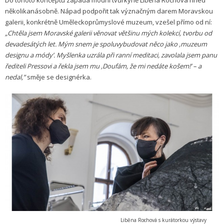
Do tohoto konceptu zapadá módní tvůrkyně Liběna Rochová hned
několikanásobně. Nápad podpořit tak význačným darem Moravskou
galerii, konkrétně Uměleckoprůmyslové muzeum, vzešel přímo od ní:
„Chtěla jsem Moravské galerii věnovat většinu mých kolekcí, tvorbu od
devadesátých let. Mým snem je spoluvybudovat něco jako ‚muzeum
designu a módy’. Myšlenka uzrála při ranní meditaci, zavolala jsem panu
řediteli Pressovi a řekla jsem mu ‚Doufám, že mi nedáte košem!’ – a
nedal,”
směje se designérka.
Liběna Rochová s kurátorkou výstavy