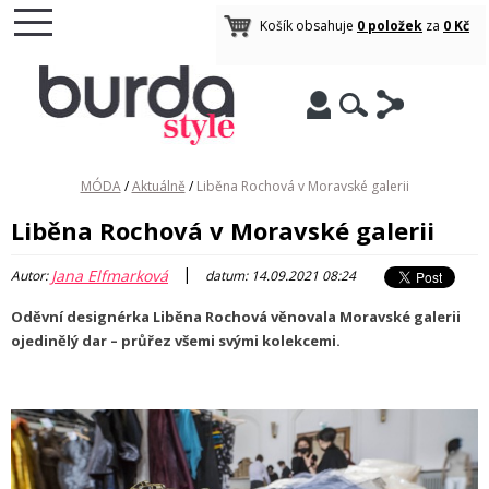
Košík obsahuje
0 položek
za
0 Kč
MÓDA
/
Aktuálně
/
Liběna Rochová v Moravské galerii
Liběna Rochová v Moravské galerii
|
Jana Elfmarková
Autor:
datum: 14.09.2021 08:24
Oděvní designérka Liběna Rochová věnovala Moravské galerii
ojedinělý dar – průřez všemi svými kolekcemi.