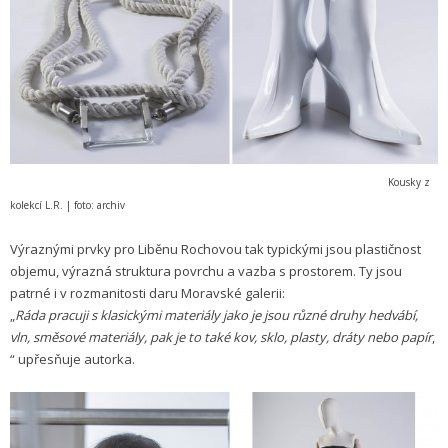
Kousky z
kolekcí L.R. | foto: archiv
Výraznými prvky pro Liběnu Rochovou tak typickými jsou plastičnost
objemu, výrazná struktura povrchu a vazba s prostorem. Ty jsou
patrné i v rozmanitosti daru Moravské galerii:
„
Ráda pracuji s klasickými materiály jako je jsou různé druhy hedvábí,
vln, směsové materiály, pak je to také kov, sklo, plasty, dráty nebo papír
,
“ upřesňuje autorka.