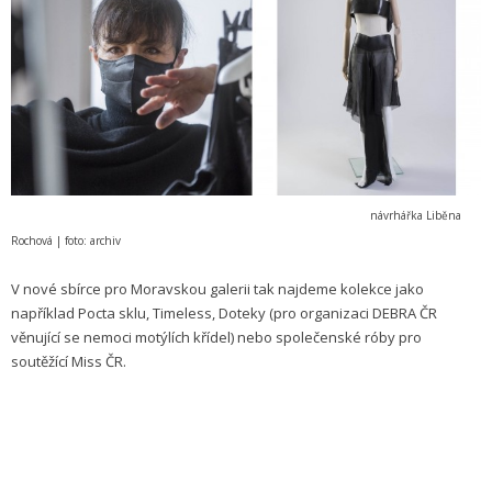
návrhářka Liběna
Rochová | foto: archiv
V nové sbírce pro Moravskou galerii tak najdeme kolekce jako
například Pocta sklu, Timeless, Doteky (pro organizaci DEBRA ČR
věnující se nemoci motýlích křídel) nebo společenské róby pro
soutěžící Miss ČR.