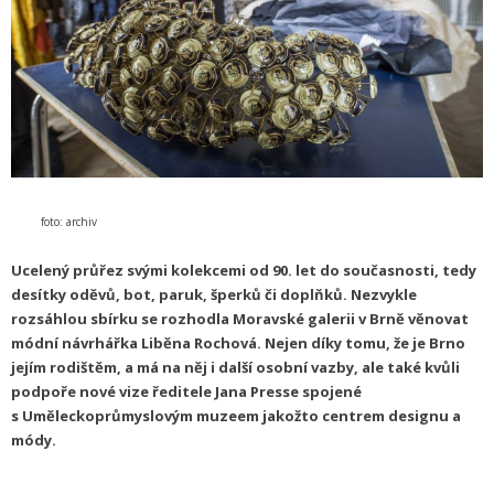
foto: archiv
Ucelený průřez svými kolekcemi od 90. let do současnosti, tedy
desítky oděvů, bot, paruk, šperků či doplňků. Nezvykle
rozsáhlou sbírku se rozhodla Moravské galerii v Brně věnovat
módní návrhářka Liběna Rochová. Nejen díky tomu, že je Brno
jejím rodištěm, a má na něj i další osobní vazby, ale také kvůli
podpoře nové vize ředitele Jana Presse spojené
s Uměleckoprůmyslovým muzeem jakožto centrem designu a
módy.