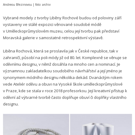
Andreou Březinovou | foto: archiv
Vybrané modely z tvorby Liběny Rochové budou od poloviny září
vystaveny ve stálé expozici věnované soudobé módě
v Uměleckoprůmyslovém muzeu, celou její tvorbu pak představí
Moravská galerie v samostatné retrospektivní výstavě.
Liběna Rochová, která se proslavila jak v České republice, tak v
zahraničí, působí na poli módy již od 80. let. Komplexně se věnuje se
oděvnímu designu, v němž dosáhla na mnoho cen a nominací. Je
významnou zakladatelkou soudobého návrhářství a její jméno je
synonymem módního designu několika dekád. Dvanáctým rokem
vede Ateliér oděvu a obuvi na Vysoké škole uměleckoprůmyslové
v Praze, kde se stala v roce 2018 profesorkou. Její kreativní přístup k
oděvní až výtvarné tvorbě často doplňuje obuví či doplňky vlastního
designu.