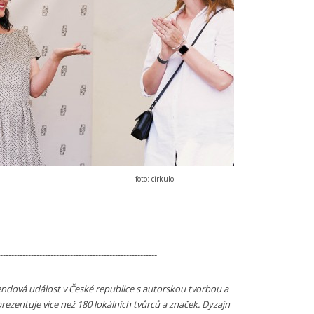
foto: cirkulo
--------------------------------------------------------
kendová událost v České republice s autorskou tvorbou a
prezentuje více než 180 lokálních tvůrců a značek. Dyzajn