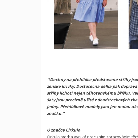
"Všechny na přehlídce představené střihy jso
ženské křivky. Dostatečná délka pak dopřává
střihy lichotí nejen těhotenskému bříšku. Var
šaty jsou precizně ušité z deadstockových tka
jedny. Přehlídkové modely jsou jen malou ukáz
značku."
O značce Cirkulo
Cirkulo tvorba vyniká precizním zpracováním těch