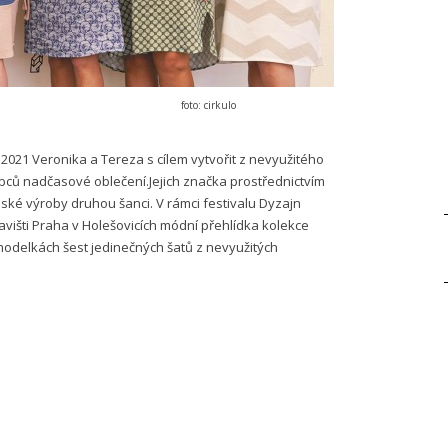
foto: cirkulo
 2021 Veronika a Tereza s cílem vytvořit z nevyužitého
obců nadčasové oblečení.Jejich značka prostřednictvím
ké výroby druhou šanci. V rámci festivalu Dyzajn
avišti Praha v Holešovicích módní přehlídka kolekce
 modelkách šest jedinečných šatů z nevyužitých