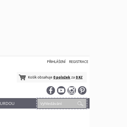
PŘIHLÁŠENÍ
REGISTRACE
Košík obsahuje
0 položek
za
0 Kč
 BURDOU