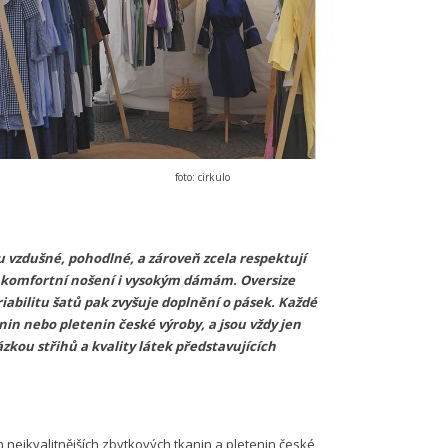
foto: cirkulo
u vzdušné, pohodlné, a zároveň zcela respektují
 komfortní nošení i vysokým dámám. Oversize
iabilitu šatů pak zvyšuje doplnění o pásek. Každé
nin nebo pletenin české výroby, a jsou vždy jen
kou střihů a kvality látek představujících
 nejkvalitnějších zbytkových tkanin a pletenin české