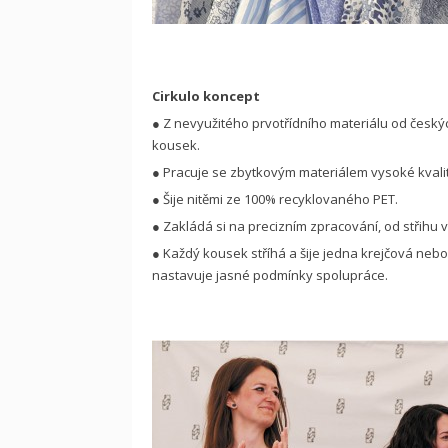
Cirkulo koncept
● Z nevyužitého prvotřídního materiálu od českýc
kousek.
● Pracuje se zbytkovým materiálem vysoké kvalit
● Šije nitěmi ze 100% recyklovaného PET.
● Zakládá si na precizním zpracování, od střihu vl
● Každý kousek stříhá a šije jedna krejčová nebo 
nastavuje jasné podmínky spolupráce.