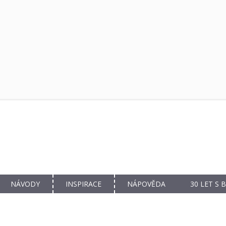
NÁVODY
INSPIRACE
NÁPOVĚDA
30 LET S