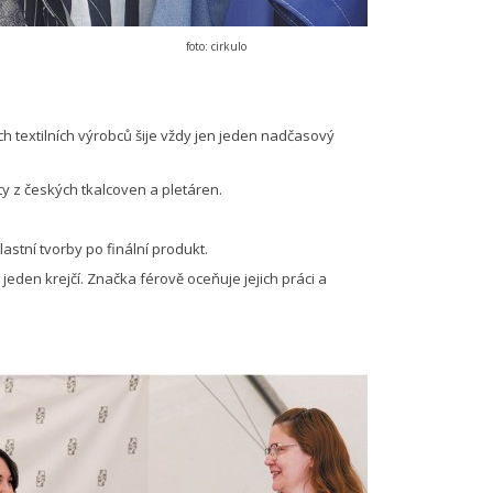
foto: cirkulo
h textilních výrobců šije vždy jen jeden nadčasový
y z českých tkalcoven a pletáren.
astní tvorby po finální produkt.
jeden krejčí. Značka férově oceňuje jejich práci a