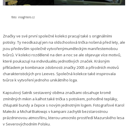
foto: insighters.cz
Značky ve své první společné kolekci pracují také s originálními
potisky. Ty neodkazují jen na oldschoolová trička nošená před lety, ale
jsou především společně vytvořenýmuměleckým manifestemobou
tvůrců. V kolekci rozdělené na den a noc se ale objevuje více motivů,
které poukazují na individualitu jednotlivých značek. Krásným
příkladem je kombinace zdobnosti značky 2005 a přírodních motivů
charakteristických pro Leeves. Společná kolekce také inspirovala
tvůrce k vytvoření jednoho unikátního loga.
Kapsulový šatník sestavený oběma značkami obsahuje kromě
zmíněných mikin a kalhot také trička s potiskem, pohodlné tepláky,
chlupaté bundy a čepice s novým jednotným logem. Fotografové Karol
Małecki a Michał Białowąs v kampani zachytili bezstarostnou
prázdninovou atmosféru, kterou umocnilo prostředí Mazurského lesa
v Severovýchodním Polsku.