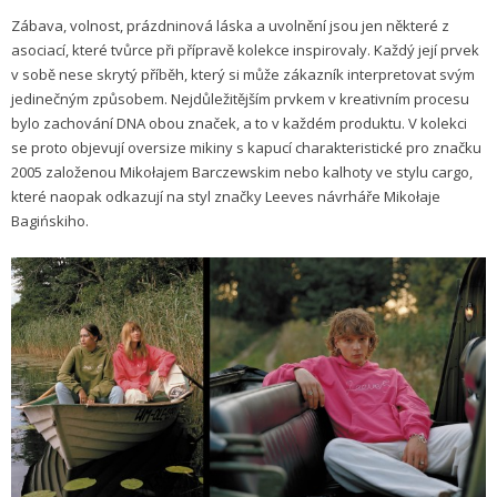
Zábava, volnost, prázdninová láska a uvolnění jsou jen některé z
asociací, které tvůrce při přípravě kolekce inspirovaly. Každý její prvek
v sobě nese skrytý příběh, který si může zákazník interpretovat svým
jedinečným způsobem. Nejdůležitějším prvkem v kreativním procesu
bylo zachování DNA obou značek, a to v každém produktu. V kolekci
se proto objevují oversize mikiny s kapucí charakteristické pro značku
2005 založenou Mikołajem Barczewskim nebo kalhoty ve stylu cargo,
které naopak odkazují na styl značky Leeves návrháře Mikołaje
Bagińskiho.