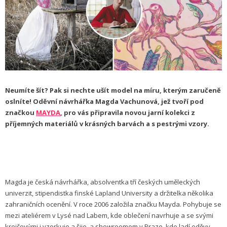
Neumíte šít? Pak si nechte ušít model na míru, kterým zaručeně
oslníte! Oděvní návrhářka Magda Vachunová, jež tvoří pod
značkou
MAYDA
, pro vás připravila novou jarní kolekci z
příjemných materiálů v krásných barvách a s pestrými vzory.
Magda je česká návrhářka, absolventka tří českých uměleckých
univerzit, stipendistka finské Lapland University a držitelka několika
zahraničních ocenění. V roce 2006 založila značku Mayda. Pohybuje se
mezi ateliérem v Lysé nad Labem, kde oblečení navrhuje a se svými
krejčovými i vzorkuje a šije, a showroomem v Praze, kde ladí oděvy