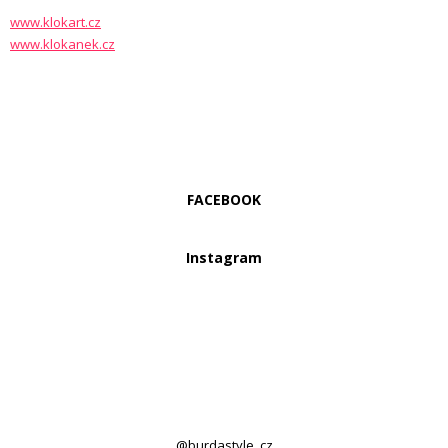
www.klokart.cz
www.klokanek.cz
FACEBOOK
Instagram
@burdastyle_cz