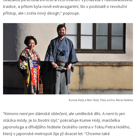
tradice, a přitom byla nově extravagantní, šlo v podstatě o revoluční
přístup, ale i zcela nový design,“ popisuje.
Kumie Holý a Petr Holý. Foto: archiv Petra Holého
“Kimono není jen dámské oblečení, ale umělecké dílo. A není to jen
otázka módy. Je to životní styl,” pokračuje Kumie Holý, manželka
japonologa a dřívějšího ředitele českého centra v Tokiu Petra Holého,
který v japonské metropoli žije již dvacet let. “Chceme také