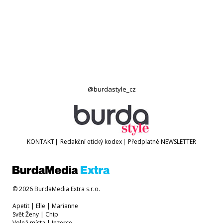
@burdastyle_cz
KONTAKT
|
Redakční etický kodex
|
Předplatné
NEWSLETTER
© 2026 BurdaMedia Extra s.r.o.
Apetit
|
Elle
|
Marianne
Svět Ženy
|
Chip
Volná místa
|
Inzerce