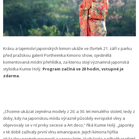
Krásu a tajemství japonských kimon ukáže ve čtvrtek 21. září v parku
před pražskou galerií Portheimka Kimono show, ojedinělá
komentovaná módní přehlídka, za kterou stojí významná japonská
stylistka Kumie Holý.
Program začíná ve 20 hodin, vstupné je
zdarma.
„Chceme ukázat zejména modely z 20. a 30. let minulého století, tedy z
doby, kdy na japonskou módu výrazně působily evropské vlivy a
objevovaly se v ní prvky secese a Art deco,“ říká Kumie Holý. „Japonky
v té době zažívaly první vlnu emancipace. Jejich kimona hýřila
okázalou pestrobarevností a vzorováním. Vycházela z několikasetleté