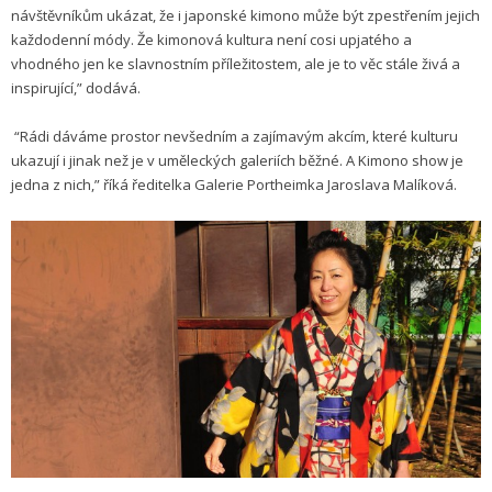
návštěvníkům ukázat, že i japonské kimono může být zpestřením jejich
každodenní módy. Že kimonová kultura není cosi upjatého a
vhodného jen ke slavnostním příležitostem, ale je to věc stále živá a
inspirující,” dodává.
“Rádi dáváme prostor nevšedním a zajímavým akcím, které kulturu
ukazují i jinak než je v uměleckých galeriích běžné. A Kimono show je
jedna z nich,” říká ředitelka Galerie Portheimka Jaroslava Malíková.