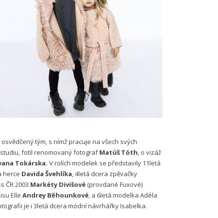
a osvědčený tým, s nímž pracuje na všech svých
studiu, fotil renomovaný fotograf
Matúš Tóth
, o vizáž
vana Tokárska.
V rolích modelek se představily 11letá
a herce
Davida Švehlíka
, 4letá dcera zpěvačky
iss ČR 2003
Markéty Divišové
(provdané Fuxové)
isu Elle
Andrey Běhounkové
, a 6letá modelka Adéla
grafii je i 3letá dcera módní návrhářky Isabelka.