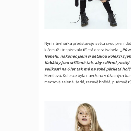
Nyní návrhářka představuje světu svou první dět
k čemuž ji inspirovala tříletá dcera Isabela.
„Půvo
Isabelu, nakonec jsem si dětskou kolekci z je
Kabátky jsou střižené tak, aby s dětmi
‚
rostly
‘
velikosti na 6 let tak má na sobě pětiletá holč
Mentlová. Kolekce byla navržena v úžasných barv
mechově zelená, šedá, rezavě hnědá, pudrově r