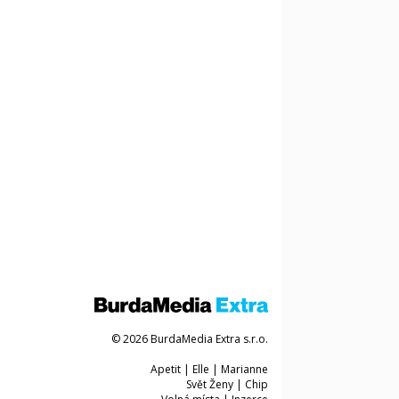
© 2026 BurdaMedia Extra s.r.o.
Apetit
|
Elle
|
Marianne
Svět Ženy
|
Chip