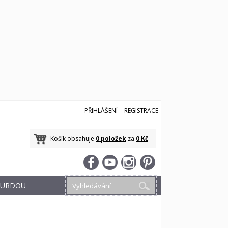
PŘIHLÁŠENÍ
REGISTRACE
Košík obsahuje
0 položek
za
0 Kč
 BURDOU