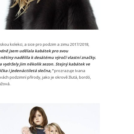
skou kolekci, a sice pro podzim a zimu 2017/2018,
dně jsem udělala kabátek pro svou
hnětiny nadělila k desátému výročí vlastní značky.
a vydržely jim několik sezon. Stejný kabátek ve
ička i jedenáctiletá slečna,“
prozrazuje Ivana
ách podzimní přírody, jako je okrově žlutá, bordó,
ůžová.