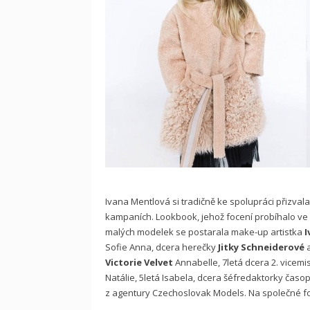
Ivana Mentlová si tradičně ke spolupráci přizval
kampaních. Lookbook, jehož focení probíhalo ve 
malých modelek se postarala make-up artistka
I
Sofie Anna, dcera herečky
Jitky Schneiderové
Victorie Velvet
Annabelle, 7letá dcera 2. vicem
Natálie, 5letá Isabela, dcera šéfredaktorky časop
z agentury Czechoslovak Models. Na společné foto