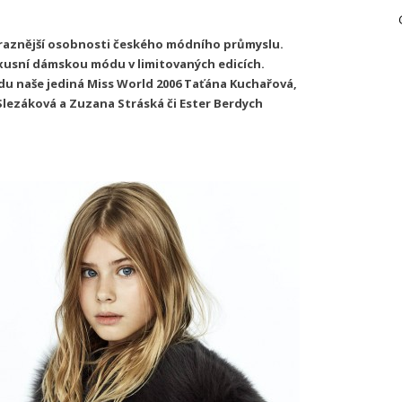
ýraznější osobnosti českého módního průmyslu.
xusní dámskou módu v limitovaných edicích.
ladu naše jediná Miss World 2006 Taťána Kuchařová,
lezáková a Zuzana Stráská či Ester Berdych