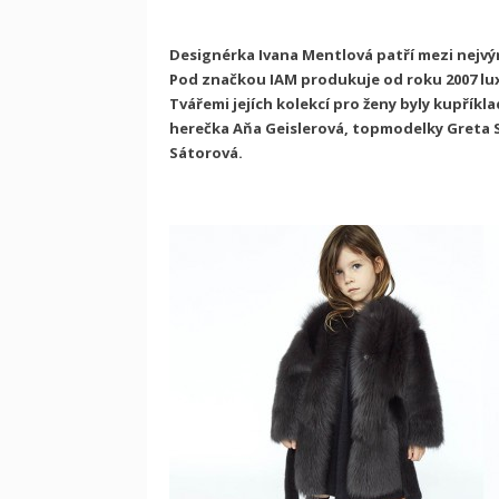
Designérka Ivana Mentlová patří mezi nejv
Pod značkou IAM produkuje od roku 2007 lu
Tvářemi jejích kolekcí pro ženy byly kupřík
herečka Aňa Geislerová, topmodelky Greta S
Sátorová.