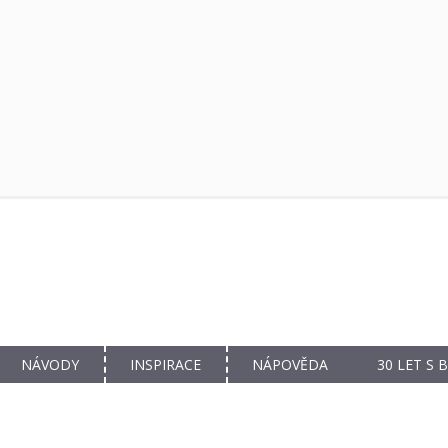
NÁVODY
INSPIRACE
NÁPOVĚDA
30 LET S