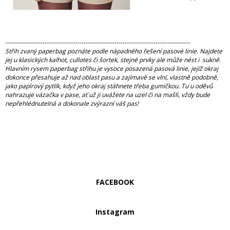
------------------------------------------------------------------------------------------
Střih zvaný paperbag poznáte podle nápadného řešení pasové linie. Najdete
jej u klasických kalhot, cullotes či šortek, stejné prvky ale může nést i sukně.
Hlavním rysem paperbag střihu je vysoce posazená pasová linie, jejíž okraj
dokonce přesahuje až nad oblast pasu a zajímavě se vlní, vlastně podobně,
jako papírový pytlík, když jeho okraj stáhnete třeba gumičkou. Tu u oděvů
nahrazuje vázačka v pase, ať už ji uvážete na uzel či na mašli, vždy bude
nepřehlédnutelná a dokonale zvýrazní váš pas!
FACEBOOK
Instagram