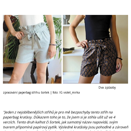
Dva způsoby
zpracování paperbag střihu šortek | foto: IG violet_mirka
"Jeden z nejoblíbenějších střihů je pro mě bezpochyby tento střih na
paperbag kraťasy. Důkazem toho je to, že jsem si je stihla ušít už ve 4
verzích. Tento druh kalhot či šortek, jak samotný název napovídá, svým
tvarem připomíná papírový pytlík. Výsledné kraťásky jsou pohodlné a zároveň