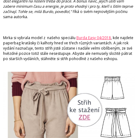
dost elegantní na nošení třeba do práce. A bonus navíc, jejich ušití vám
zabere minimum času a energie, je proto vhodný i pro ty, kteří s šitím teprve
začínají. Tohle se, milá Burdo, povedlo!,"
říká o svém nejnovějším počinu
sama autorka.
Mirka si vybrala model z našeho speciálu
Burda Easy 04/2018
, kde najdete
paperbag kraťásky či kalhoty hned ve třech různých variantách. A jak rok
vydání naznačuje, tento střih jistě zůstane i nadále velmi oblíbeným, ze své
hvězdné pozice totiž stále nesestupuje. Abyste ale nemusely složitě pátrat
po starších vydáních, stáhněte si střih pohodlně z našeho eshopu.