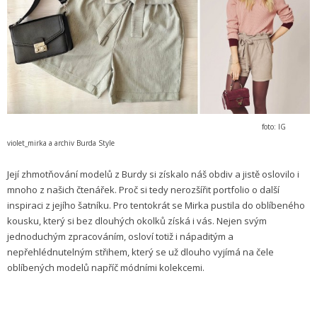
foto: IG
violet_mirka a archiv Burda Style
Její zhmotňování modelů z Burdy si získalo náš obdiv a jistě oslovilo i
mnoho z našich čtenářek. Proč si tedy nerozšířit portfolio o další
inspiraci z jejího šatníku. Pro tentokrát se Mirka pustila do oblíbeného
kousku, který si bez dlouhých okolků získá i vás. Nejen svým
jednoduchým zpracováním, osloví totiž i nápaditým a
nepřehlédnutelným střihem, který se už dlouho vyjímá na čele
oblíbených modelů napříč módními kolekcemi.