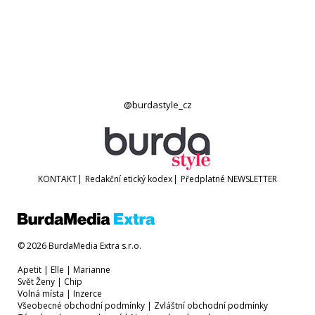
@burdastyle_cz
KONTAKT
|
Redakční etický kodex
|
Předplatné
NEWSLETTER
© 2026 BurdaMedia Extra s.r.o.
Apetit
|
Elle
|
Marianne
Svět Ženy
|
Chip
Volná místa
|
Inzerce
Všeobecné obchodní podmínky
|
Zvláštní obchodní podmínky