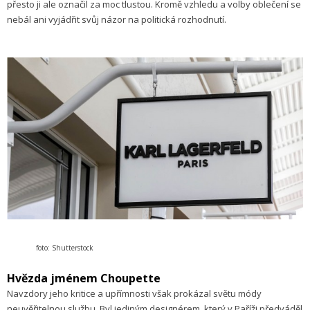
přesto ji ale označil za moc tlustou. Kromě vzhledu a volby oblečení se
nebál ani vyjádřit svůj názor na politická rozhodnutí.
foto: Shutterstock
Hvězda jménem Choupette
Navzdory jeho kritice a upřímnosti však prokázal světu módy
neuvěřitelnou službu. Byl jediným designérem, který v Paříži předváděl