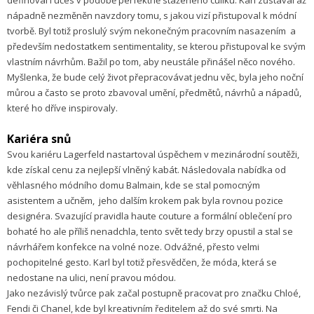
nápadně nezměněn navzdory tomu, s jakou vizí přistupoval k módní
tvorbě. Byl totiž proslulý svým nekonečným pracovním nasazením a
především nedostatkem sentimentality, se kterou přistupoval ke svým
vlastním návrhům. Bažil po tom, aby neustále přinášel něco nového.
Myšlenka, že bude celý život přepracovávat jednu věc, byla jeho noční
můrou a často se proto zbavoval umění, předmětů, návrhů a nápadů,
které ho dříve inspirovaly.
Kariéra snů
Svou kariéru Lagerfeld nastartoval úspěchem v mezinárodní soutěži,
kde získal cenu za nejlepší vlněný kabát. Následovala nabídka od
věhlasného módního domu Balmain, kde se stal pomocným
asistentem a učněm, jeho dalším krokem pak byla rovnou pozice
designéra. Svazující pravidla haute couture a formální oblečení pro
bohaté ho ale příliš nenadchla, tento svět tedy brzy opustil a stal se
návrhářem konfekce na volné noze. Odvážné, přesto velmi
pochopitelné gesto. Karl byl totiž přesvědčen, že móda, která se
nedostane na ulici, není pravou módou.
Jako nezávislý tvůrce pak začal postupně pracovat pro značku Chloé,
Fendi či Chanel, kde byl kreativním ředitelem až do své smrti. Na