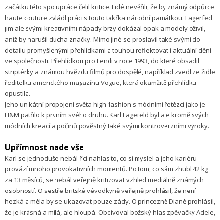
začátku této spolupráce čelil kritice. Lidé nevěřili, že by známý odpůrce
haute couture zvládl práci s touto takřka národní památkou. Lagerfed
jim ale svými kreativními nápady brzy dokázal opak a modely oživil,
aniž by narušil ducha značky. Mimo jiné se proslavil také svými do
detailu promyšlenými přehlídkami a touhou reflektovat i aktuální dění
ve společnosti. Přehlídkou pro Fendi v roce 1993, do které obsadil
striptérky a známou hvězdu filmů pro dospělé, například zvedl ze židle
ředitelku amerického magazínu Vogue, která okamžitě přehlídku
opustila.
Jeho unikátní propojení světa high-fashion s módními řetězci jako je
H&M patřilo k prvním svého druhu. Karl Lagereld byl ale kromě svých
módních kreací a počinů pověstný také svými kontroverzními výroky.
Upřímnost nade vše
Karl se jednoduše nebál říci nahlas to, co si myslel a jeho kariéru
provází mnoho provokativních momentů. Po tom, co sám zhubl 42 kg
za 13 měsíců, se nebál veřejně kritizovat vzhled mediálně známých
osobností. O sestře britské vévodkyně veřejně prohlásil, že není
hezká a měla by se ukazovat pouze zády. O princezně Dianě prohlásil,
že je krásná a milá, ale hloupá. Obdivoval božský hlas zpěvačky Adele,