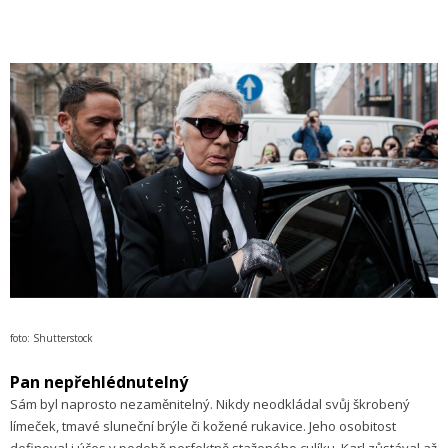
foto: Shutterstock
Pan nepřehlédnutelný
Sám byl naprosto nezaměnitelný. Nikdy neodkládal svůj škrobený
límeček, tmavé sluneční brýle či kožené rukavice. Jeho osobitost
definoval i účes v podobě perfektně staženého culíku. Karl zůstával až