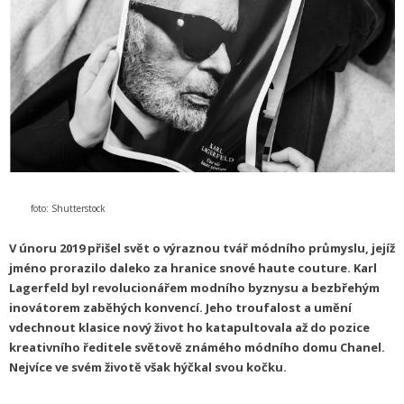
foto: Shutterstock
V únoru 2019 přišel svět o výraznou tvář módního průmyslu, jejíž
jméno prorazilo daleko za hranice snové haute couture. Karl
Lagerfeld byl revolucionářem modního byznysu a bezbřehým
inovátorem zaběhých konvencí. Jeho troufalost a umění
vdechnout klasice nový život ho katapultovala až do pozice
kreativního ředitele světově známého módního domu Chanel.
Nejvíce ve svém životě však hýčkal svou kočku.