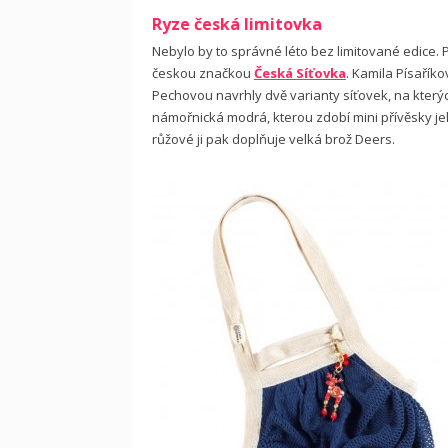
Ryze česká limitovka
Nebylo by to správné léto bez limitované edice. P
českou značkou
Česká Síťovka
. Kamila Písařík
Pechovou navrhly dvě varianty síťovek, na kterých 
námořnická modrá, kterou zdobí mini přívěsky jel
růžové ji pak doplňuje velká brož Deers.