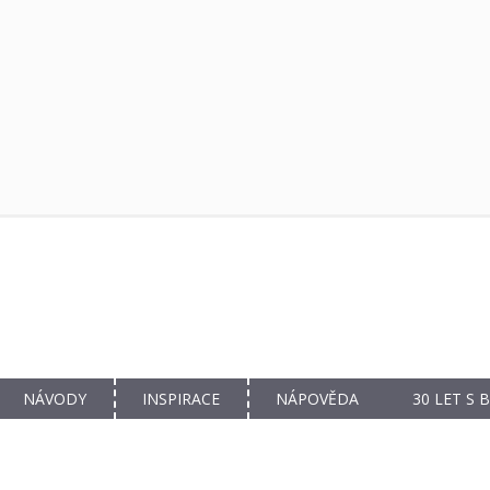
NÁVODY
INSPIRACE
NÁPOVĚDA
30 LET S