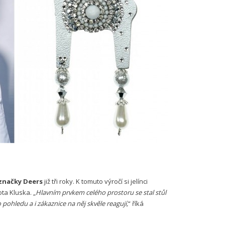
načky Deers
již tři roky. K tomuto výročí si jelínci
ota Kluska. „
Hlavním prvkem celého prostoru se stal stůl
 pohledu a i zákaznice na něj skvěle reagují,
“ říká