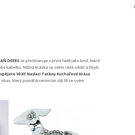
LAŇ DEERS
se představuje v první řadě jako brož, která
o kabelku. Něžná kráska se velmi ráda zdobí a třpytí,
spějete 50 Kč Nadaci Taťány Kuchařové Krása
 obav, který pomáhá seniorům dál žít ve svém