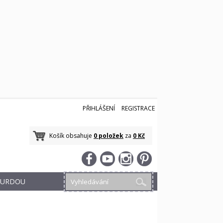
PŘIHLÁŠENÍ
REGISTRACE
Košík obsahuje
0 položek
za
0 Kč
 BURDOU