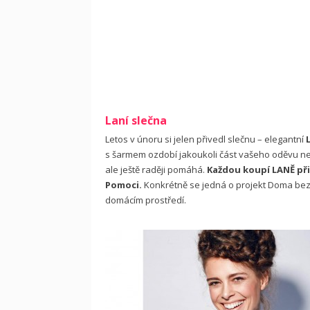
Laní slečna
Letos v únoru si jelen přivedl slečnu – elegantní
s šarmem ozdobí jakoukoli část vašeho oděvu neb
ale ještě raději pomáhá.
Každou koupí LANĚ při
Pomoci.
Konkrétně se jedná o projekt Doma bez
domácím prostředí.