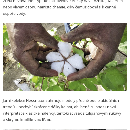
zcela nezávadné. Typické džínovinové efekty navíc vznikají laserem
nebo vlivem ozonu namísto chemie, díky čemuž dochází k cenné
úspoře vody.
Jarní kolekce Hessnatur zahrnuje modely přesně podle aktuálních
trendů – nechybí zkrácené délky kalhot, oblíbené culottes i nová
interpretace klasické halenky, tentokrát však s tulipánovými rukávy
a skrytou knoflíkovou lištou.