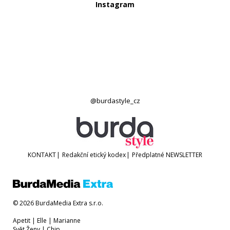
Instagram
@burdastyle_cz
KONTAKT
|
Redakční etický kodex
|
Předplatné
NEWSLETTER
© 2026 BurdaMedia Extra s.r.o.
Apetit
|
Elle
|
Marianne
Svět Ženy
|
Chip