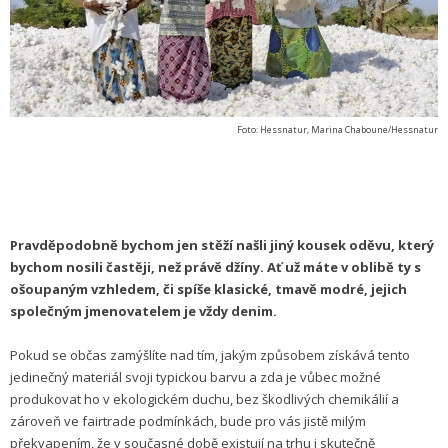
Foto: Hessnatur, Marina Chaboune/Hessnatur
Pravděpodobně bychom jen stěží našli jiný kousek oděvu, který
bychom nosili častěji, než právě džíny. Ať už máte v oblibě ty s
ošoupaným vzhledem, či spíše klasické, tmavě modré, jejich
společným jmenovatelem je vždy denim.
Pokud se občas zamýšlíte nad tím, jakým způsobem získává tento
jedinečný materiál svoji typickou barvu a zda je vůbec možné
produkovat ho v ekologickém duchu, bez škodlivých chemikálií a
zároveň ve fairtrade podmínkách, bude pro vás jistě milým
překvapením, že v současné době existují na trhu i skutečně