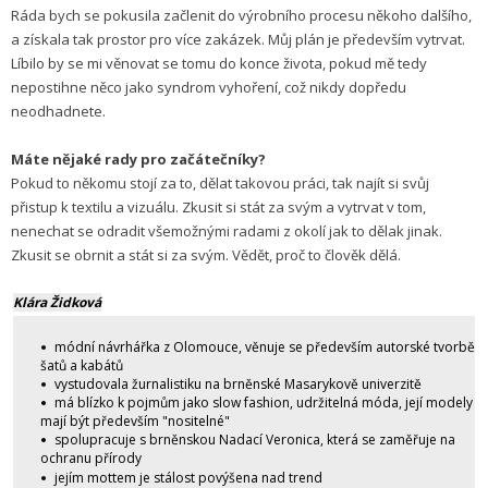
Ráda bych se pokusila začlenit do výrobního procesu někoho dalšího,
a získala tak prostor pro více zakázek. Můj plán je především vytrvat.
Líbilo by se mi věnovat se tomu do konce života, pokud mě tedy
nepostihne něco jako syndrom vyhoření, což nikdy dopředu
neodhadnete.
Máte nějaké rady pro začátečníky?
Pokud to někomu stojí za to, dělat takovou práci, tak najít si svůj
přistup k textilu a vizuálu. Zkusit si stát za svým a vytrvat v tom,
nenechat se odradit všemožnými radami z okolí jak to dělak jinak.
Zkusit se obrnit a stát si za svým. Vědět, proč to člověk dělá.
Klára Židková
módní návrhářka z Olomouce, věnuje se především autorské tvorbě
šatů a kabátů
vystudovala žurnalistiku na brněnské Masarykově univerzitě
má blízko k pojmům jako slow fashion, udržitelná móda, její modely
mají být především "nositelné"
spolupracuje s brněnskou Nadací Veronica, která se zaměřuje na
ochranu přírody
jejím mottem je stálost povýšena nad trend