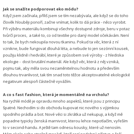
Jak se snažíte podporovat eko módu?
Když jsem začínala, příliš jsem se tím nezabývala, ale když se do toho
člověk hlouběji ponoří, začne vnímat, kolik to dá práce - něco vyrobit.
Při výběru materiálu kombinuji všechny dostupné zdroje, beru v potaz
tvůrčí proces, a také to, co od textilie pro daný model očekávám. Není
to tak, že bych nekoupila novou tkaninu. Pokud ta věc, která z ní
vznikne, bude fungovat dlouhá léta, a nebude to jen sezónní kousek,
použiju klidně i hedvábí, které je způsobem své výroby - z hlediska
ekologie - dost brutální materiál. Ale když věc, která z něj vzniká,
pojmu tak, aby měla svou nezaměnitelnou hodnotu a především
dlouhou trvanlivost, tak tím snad toto těžce akceptovatelné ekologické
negativum alespoň částečně vyvážím.
A co s fast fashion, která je momentálně na vrcholu?
Na rychlé módě je opravdu mnoho aspektů, které jsou z principu
špatné. Nechodím si do obchodu kupovat nic nového s výjimkou
spodního prádla a bot. Nové věci si zkrátka už nekupuji, a když mě
popadne typicky ženská marnivost, kterou lehce nepotlačím, vyřeším
to v second-handu. A ještě tam odnesu kousky, které už nenosím.
Mám okolo sebe strašně moc lidí, kteří razí podobný přístup a řeší