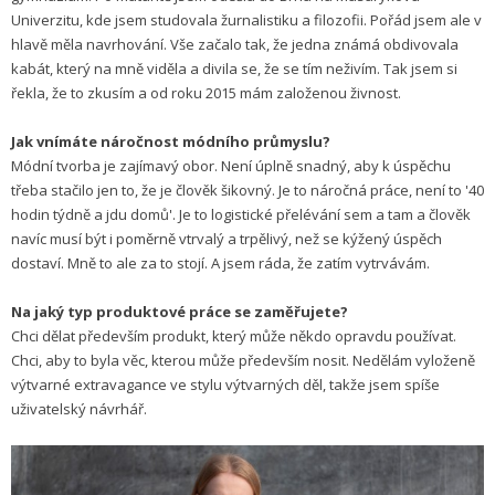
Univerzitu, kde jsem studovala žurnalistiku a filozofii. Pořád jsem ale v
hlavě měla navrhování. Vše začalo tak, že jedna známá obdivovala
kabát, který na mně viděla a divila se, že se tím neživím. Tak jsem si
řekla, že to zkusím a od roku 2015 mám založenou živnost.
Jak vnímáte náročnost módního průmyslu?
Módní tvorba je zajímavý obor. Není úplně snadný, aby k úspěchu
třeba stačilo jen to, že je člověk šikovný. Je to náročná práce, není to '40
hodin týdně a jdu domů'. Je to logistické přelévání sem a tam a člověk
navíc musí být i poměrně vtrvalý a trpělivý, než se kýžený úspěch
dostaví. Mně to ale za to stojí. A jsem ráda, že zatím vytrvávám.
Na jaký typ produktové práce se zaměřujete?
Chci dělat především produkt, který může někdo opravdu používat.
Chci, aby to byla věc, kterou může především nosit. Nedělám vyloženě
výtvarné extravagance ve stylu výtvarných děl, takže jsem spíše
uživatelský návrhář.