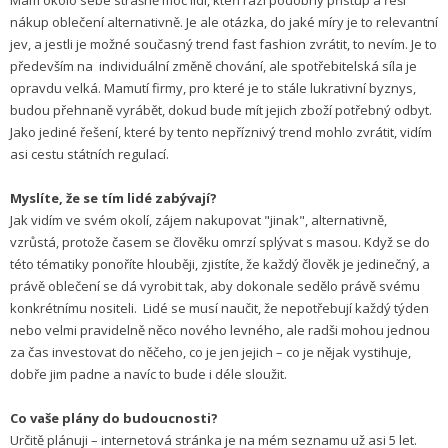
nákup oblečení alternativně. Je ale otázka, do jaké míry je to relevantní
jev, a jestli je možné současný trend fast fashion zvrátit, to nevím. Je to
především na individuální změně chování, ale spotřebitelská síla je
opravdu velká. Mamutí firmy, pro které je to stále lukrativní byznys,
budou přehnaně vyrábět, dokud bude mít jejich zboží potřebný odbyt.
Jako jediné řešení, které by tento nepříznivý trend mohlo zvrátit, vidím
asi cestu státních regulací.
Myslíte, že se tím lidé zabývají?
Jak vidím ve svém okolí, zájem nakupovat "jinak", alternativně,
vzrůstá, protože časem se člověku omrzí splývat s masou. Když se do
této tématiky ponoříte hlouběji, zjistíte, že každý člověk je jedinečný, a
právě oblečení se dá vyrobit tak, aby dokonale sedělo právě svému
konkrétnímu nositeli. Lidé se musí naučit, že nepotřebují každý týden
nebo velmi pravidelně něco nového levného, ale radši mohou jednou
za čas investovat do něčeho, co je jen jejich – co je nějak vystihuje,
dobře jim padne a navíc to bude i déle sloužit.
Co vaše plány do budoucnosti?
Určitě plánuji – internetová stránka je na mém seznamu už asi 5 let.