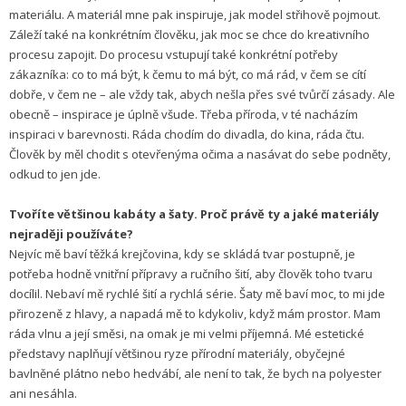
materiálu. A materiál mne pak inspiruje, jak model střihově pojmout.
Záleží také na konkrétním člověku, jak moc se chce do kreativního
procesu zapojit. Do procesu vstupují také konkrétní potřeby
zákazníka: co to má být, k čemu to má být, co má rád, v čem se cítí
dobře, v čem ne – ale vždy tak, abych nešla přes své tvůrčí zásady. Ale
obecně – inspirace je úplně všude. Třeba příroda, v té nacházím
inspiraci v barevnosti. Ráda chodím do divadla, do kina, ráda čtu.
Člověk by měl chodit s otevřenýma očima a nasávat do sebe podněty,
odkud to jen jde.
Tvoříte většinou kabáty a šaty. Proč právě ty a jaké materiály
nejraději používáte?
Nejvíc mě baví těžká krejčovina, kdy se skládá tvar postupně, je
potřeba hodně vnitřní přípravy a ručního šití, aby člověk toho tvaru
docílil. Nebaví mě rychlé šití a rychlá série. Šaty mě baví moc, to mi jde
přirozeně z hlavy, a napadá mě to kdykoliv, když mám prostor. Mam
ráda vlnu a její směsi, na omak je mi velmi příjemná. Mé estetické
představy naplňují většinou ryze přírodní materiály, obyčejné
bavlněné plátno nebo hedvábí, ale není to tak, že bych na polyester
ani nesáhla.