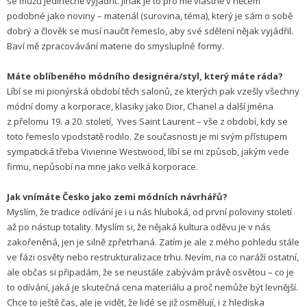
se můžu jedinečně vyjádřit. Jinak je to pro mě vlastně v něčem
podobné jako noviny – materiál (surovina, téma), který je sám o sobě
dobrý a člověk se musí naučit řemeslo, aby své sdělení nějak vyjádřil.
Baví mě zpracovávání materie do smysluplné formy.
Máte oblíbeného módního designéra/styl, který máte ráda?
Líbí se mi pionýrská období těch salonů, ze kterých pak vzešly všechny
módní domy a korporace, klasiky jako Dior, Chanel a další jména
z přelomu 19. a 20. století, Yves Saint Laurent – vše z období, kdy se
toto řemeslo vpodstatě rodilo. Ze současnosti je mi svým přístupem
sympatická třeba Vivienne Westwood, líbí se mi způsob, jakým vede
firmu, nepůsobí na mne jako velká korporace.
Jak vnímáte Česko jako zemi módních návrhářů?
Myslím, že tradice odívání je i u nás hluboká, od první poloviny století
až po nástup totality. Myslím si, že nějaká kultura oděvu je v nás
zakořeněná, jen je silně zpřetrhaná. Zatím je ale z mého pohledu stále
ve fázi osvěty nebo restrukturalizace trhu. Nevím, na co naráží ostatní,
ale občas si připadám, že se neustále zabývám právě osvětou – co je
to odívání, jaká je skutečná cena materiálu a proč nemůže být levnější.
Chce to ještě čas, ale je vidět, že lidé se již osmělují, i z hlediska