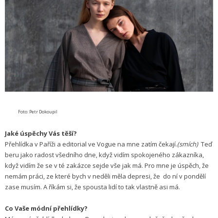
Foto: Petr Dokoupil
Jaké úspěchy Vás těší?
Přehlídka v Paříži a editorial ve Vogue na mne zatím čekají.
(smích)
Teď
beru jako radost všedního dne, když vidím spokojeného zákazníka,
když vidím že se v té zakázce sejde vše jak má. Pro mne je úspěch, že
nemám práci, ze které bych v neděli měla depresi, že do ní v pondělí
zase musím. A říkám si, že spousta lidí to tak vlastně asi má.
Co Vaše módní přehlídky?