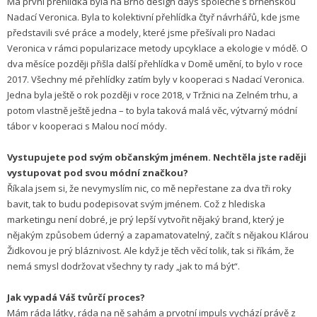
Má první přehlídka byla na Brno design days společně s brněnskou
Nadací Veronica. Byla to kolektivní přehlídka čtyř návrhářů, kde jsme
představili své práce a modely, které jsme přešívali pro Nadaci
Veronica v rámci popularizace metody upcyklace a ekologie v módě. O
dva měsíce později přišla další přehlídka v Domě umění, to bylo v roce
2017. Všechny mé přehlídky zatím byly v kooperaci s Nadací Veronica.
Jedna byla ještě o rok později v roce 2018, v Tržnici na Zelném trhu, a
potom vlastně ještě jedna – to byla taková malá věc, výtvarný módní
tábor v kooperaci s Malou nocí módy.
Vystupujete pod svým občanským jménem. Nechtěla jste raději
vystupovat pod svou módní značkou?
Říkala jsem si, že nevymyslím nic, co mě nepřestane za dva tři roky
bavit, tak to budu podepisovat svým jménem. Což z hlediska
marketingu není dobré, je prý lepší vytvořit nějaký brand, který je
nějakým způsobem úderný a zapamatovatelný, začít s nějakou Klárou
Židkovou je prý bláznivost. Ale když je těch věcí tolik, tak si říkám, že
nemá smysl dodržovat všechny ty rady „jak to má být“.
Jak vypadá Váš tvůrčí proces?
Mám ráda látky, ráda na ně sahám a prvotní impuls vychází právě z