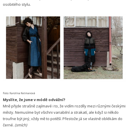
osobitého stylu.
Foto: Karolína Ketmanová
Myslíte, že jsme v módě odvážní?
Mně přijde strašně zajímavé i to, že vidím rozdíly mezi různými českými
městy. Nemusíme byt všichni variabilní a strakatí, ale když si někdo
troufne být jiný, vždy mě to potěší. Přestože já se vlastně oblékám do
černé.
(smích)