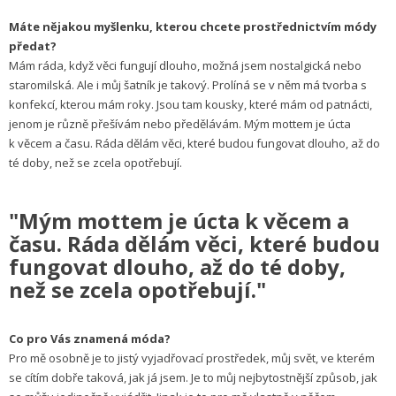
Máte nějakou myšlenku, kterou chcete prostřednictvím módy
předat?
Mám ráda, když věci fungují dlouho, možná jsem nostalgická nebo
staromilská. Ale i můj šatník je takový. Prolíná se v něm má tvorba s
konfekcí, kterou mám roky. Jsou tam kousky, které mám od patnácti,
jenom je různě přešívám nebo předělávám. Mým mottem je úcta
k věcem a času. Ráda dělám věci, které budou fungovat dlouho, až do
té doby, než se zcela opotřebují.
"Mým mottem je úcta k věcem a
času. Ráda dělám věci, které budou
fungovat dlouho, až do té doby,
než se zcela opotřebují."
Co pro Vás znamená móda?
Pro mě osobně je to jistý vyjadřovací prostředek, můj svět, ve kterém
se cítím dobře taková, jak já jsem. Je to můj nejbytostnější způsob, jak