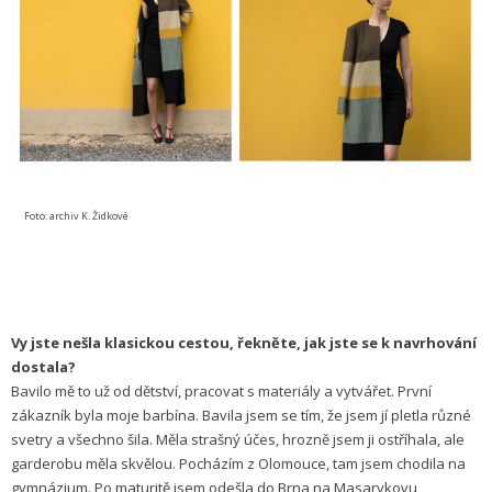
Foto: archiv K. Židkové
Vy jste nešla klasickou cestou, řekněte, jak jste se k navrhování
dostala?
Bavilo mě to už od dětství, pracovat s materiály a vytvářet. První
zákazník byla moje barbína. Bavila jsem se tím, že jsem jí pletla různé
svetry a všechno šila. Měla strašný účes, hrozně jsem ji ostříhala, ale
garderobu měla skvělou. Pocházím z Olomouce, tam jsem chodila na
gymnázium. Po maturitě jsem odešla do Brna na Masarykovu