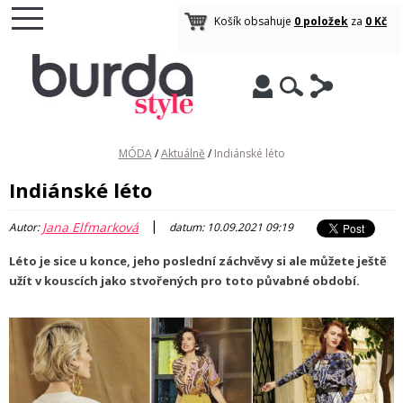
Košík obsahuje
0 položek
za
0 Kč
MÓDA
/
Aktuálně
/
Indiánské léto
Indiánské léto
|
Jana Elfmarková
Autor:
datum: 10.09.2021 09:19
Léto je sice u konce, jeho poslední záchvěvy si ale můžete ještě
užít v kouscích jako stvořených pro toto půvabné období.