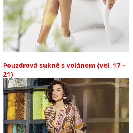
Pouzdrová sukně s volánem (vel. 17 –
21)