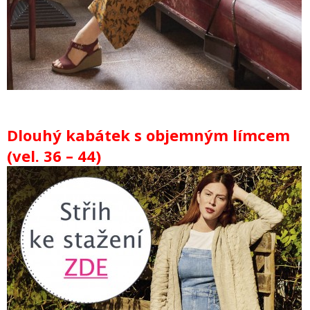
Dlouhý kabátek s objemným límcem
(vel. 36 – 44)