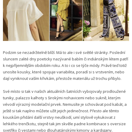
Podzim se nezadržitelně blíží. Má to ale i své světlé stránky. Poslední
sluncem zalité dny poeticky nazývané babím či indiánským létem patří
k nejpříjemnějším obdobím roku. A to i co se týče módy. Právě teď totiž
unosíte kousky, které spojuje variabilita, poradí si s vrstvením, nebo
dají vyniknout vaším křivkám, přestože materiálu už trochu přibylo.
Své místo si tak v našich aktuálních šatnících vybojovaly prodloužené
tuniky, palazzo kalhoty s širokými nohavicemi nebo sukně, kterým
vévodí výrazný modelační prvek. Nemusíte je schovávat pod kabát, a
ještě si tak naplno můžete užít jejich jedinečnost. Přesto ale těmto
kouskům přidání další vrstvy neuškodí, umí stylově vykukovat z
lehkého trenčkotu, stejně tak jim skvěle padne kombinace s oversize
svetříky či vestami nebo dlouhatánskými kimony a kardigany.