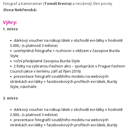
fotograf a kameraman (
Tomáš Kresta)
a nezávislý člen poroty
(
Ilona Nebřenská
).
Výhry:
1. místo
dárkový voucher na nákup látek v obchodě evi-látky v hodnotě
5.000,- (s platností 3 měsíce)
uveřejněná fotografie + rozhovor s vítězem v časopise Burda
Style
roční předplatné časopisu Burda Style
2 lístky na vybranou Fashion akci – spolupráce s Prague Fashion
Council (akce v termínu září až říjen 2016)
prezentace fotografií soutěžního modelu na webových
stránkách evi-látky + facebookových profilech evi-látek, Burdy
Style, návrháře
2. místo
dárkový voucher na nákup látek v obchodě evi-látky v hodnotě
2.000,- (s platností 3 měsíce)
prezentace fotografií soutěžního modelu na webových
stránkách evi-látky + facebookových profilech evi-látek, Burdy