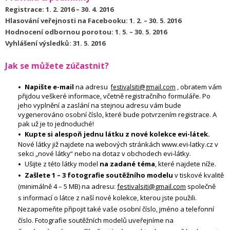
Registrace: 1. 2. 2016 – 30. 4. 2016
Hlasování veřejnosti na Facebooku: 1. 2. – 30. 5. 2016
Hodnocení odbornou porotou: 1. 5. – 30. 5. 2016
Vyhlášení výsledků: 31. 5. 2016
Jak se můžete zúčastnit?
Napište e-mail
na adresu
, obratem vám
festivalsiti@gmail.com
přijdou veškeré informace, včetně registračního formuláře. Po
jeho vyplnění a zaslání na stejnou adresu vám bude
vygenerováno osobní číslo, které bude potvrzením registrace. A
pak už je to jednoduché!
Kupte si alespoň jednu látku z nové kolekce evi-látek.
Nové látky již najdete na webových stránkách www.evi-latky.cz v
sekci „nové látky“ nebo na dotaz v obchodech evi-látky.
Ušijte z této látky model
na zadané téma
, které najdete níže
.
Zašlete 1 – 3 fotografie soutěžního modelu
v tiskové kvalitě
(minimálně 4 – 5 MB) na adresu:
festivalsiti@gmail.com
společně
s informací o látce z naší nové kolekce, kterou jste použili.
Nezapomeňte připojit také vaše osobní číslo, jméno a telefonní
číslo.
Fotografie soutěžních modelů uveřejníme na