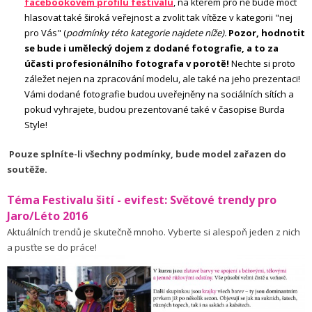
facebookovém profilu festivalu
,
na kterém pro ně bude moct
hlasovat také široká veřejnost a zvolit tak vítěze v kategorii "nej
pro Vás" (
podmínky této kategorie najdete níže).
Pozor, hodnotit
se bude i umělecký dojem z dodané fotografie, a to za
účasti profesionálního fotografa v porotě!
Nechte si proto
záležet nejen na zpracování modelu, ale také na jeho prezentaci!
Vámi dodané fotografie budou uveřejněny na sociálních sítích a
pokud vyhrajete, budou prezentované také v časopise Burda
Style!
Pouze splníte-li všechny podmínky, bude model zařazen do
soutěže.
Téma Festivalu šití - evifest: Světové trendy pro
Jaro/Léto 2016
Aktuálních trendů je skutečně mnoho. Vyberte si alespoň jeden z nich
a pusťte se do práce!