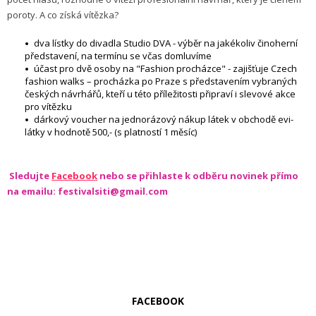
poroty. A co získá vítězka?
dva lístky do divadla Studio DVA - výběr na jakékoliv činoherní
představení, na termínu se včas domluvíme
účast pro dvě osoby na "Fashion procházce" - zajišťuje Czech
fashion walks – procházka po Praze s představením vybraných
českých návrhářů, kteří u této příležitosti připraví i slevové akce
pro vítězku
dárkový voucher na jednorázový nákup látek v obchodě evi-
látky v hodnotě 500,- (s platností 1 měsíc)
Sledujte
Facebook
nebo se přihlaste k odběru novinek přímo
na emailu: festivalsiti@gmail.com
FACEBOOK