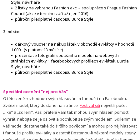
Style, návrháře
2 lístky na vybranou Fashion akci – spolupráce s Prague Fashion
Council (akce v termínu září až říjen 2016)
půlroční předplatné časopisu Burda Style
3. místo
dárkový voucher na nákup látek v obchodě evi-látky v hodnotě
1.000,- (s platností 3 měsíce)
prezentace fotografií soutěžního modelu na webových
stránkách evi-látky + facebookových profilech evi-látek, Burda
Style, návrháře
půlroční předplatné časopisu Burda Style
Speciální ocenění "nej pro Vás"
O této ceně rozhodnou svým hlasováním fanoušci na Facebooku.
Zvítězí model, který dostane na stránce
Festival šití
největší počet
„like“ a „sdílení“. Vaši přátelé vám tak mohou svým hlasem pomoct
vyhrát, nebojte se je oslovit a pochlubit se svým modelem! Sdílením se
váš model dostane také do širšího povědomí a mohou pro něj hlasovat
i fanoušci profilu evi-látky a ostatní! Dostanou-li některé modely stejný
počet hlasů, rozhodne o vítězi profesionální návrhář, který je členem