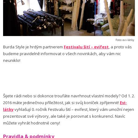
Foto: evi-látky
Burda Style je hrdým partnerem
Festivalu šití – evifest
, a proto vás
budeme pravidelně informovat o všech novinkách, aby vám nic
neuniklo!
Šijete rádi nebo si dokonce troufáte navrhnout vlastní modely? Od 1. 2.
2016 máte jedinečnou příležitost, jak si svůj koníček zpříjemnit!
Evi-
látky
vyhlašují 0. ročník Festivalu šití – evifest, který vám umožní nejen
prezentovat své výtvory, ale také je porovnat s konkurencí. Navíc
můžete vyhrát hodnotné ceny!
Pravidla & podmínky