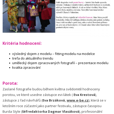
Kritéria hodnocení:
výsledný dojem z modelu – fitting modelu na modelce
trefa do aktuálního trendu
umělecký dojem zpracovaných fotografií – prezentace modelu
kvalita zpracování
Porota:
Zaslané fotografie budou během května svědomitě hodnoceny
porotou, ve které usedne zástupce evi-látek (
Eva Krestová
),
zástupce z řad návrhářů (
Eva Brzáková,
www.e-be.cz
), která se v
letošním roce zúčastní jako partner festivalu, zástupce časopisu
Burda Style (
šéfredaktorka Dagmar Vlasáková
), profesionální