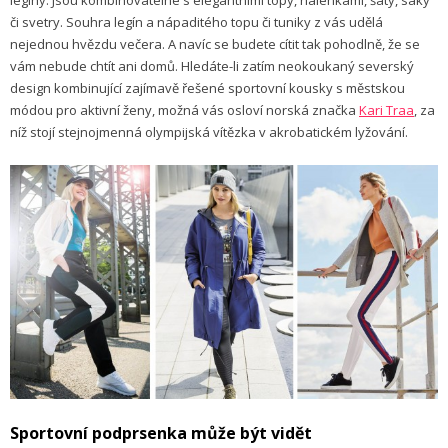
či svetry. Souhra legín a nápaditého topu či tuniky z vás udělá
nejednou hvězdu večera. A navíc se budete cítit tak pohodlně, že se
vám nebude chtít ani domů. Hledáte-li zatím neokoukaný severský
design kombinující zajímavě řešené sportovní kousky s městskou
módou pro aktivní ženy, možná vás osloví norská značka
Kari Traa
, za
níž stojí stejnojmenná olympijská vítězka v akrobatickém lyžování.
Sportovní podprsenka může být vidět