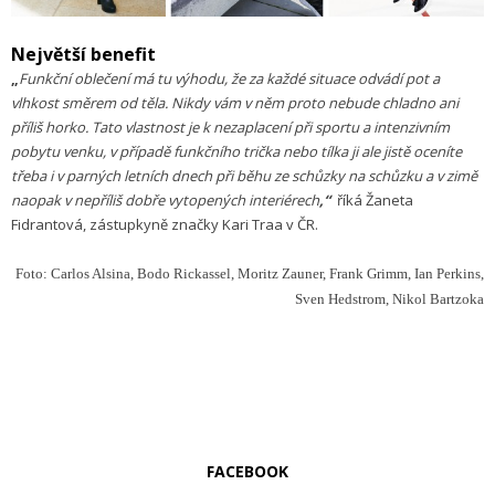
Největší benefit
„
Funkční oblečení má tu výhodu, že za každé situace odvádí pot a
vlhkost směrem od těla. Nikdy vám v něm proto nebude chladno ani
příliš horko. Tato vlastnost je k nezaplacení při sportu a intenzivním
pobytu venku, v případě funkčního trička nebo tílka ji ale jistě oceníte
třeba i v parných letních dnech při běhu ze schůzky na schůzku a v zimě
naopak v nepříliš dobře vytopených interiérech
,
“
říká Žaneta
Fidrantová, zástupkyně značky Kari Traa v ČR.
Foto: Carlos Alsina, Bodo Rickassel, Moritz Zauner, Frank Grimm, Ian Perkins,
Sven Hedstrom, Nikol Bartzoka
FACEBOOK