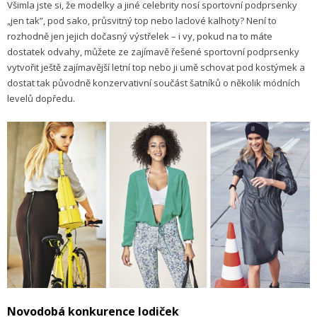
Všimla jste si, že modelky a jiné celebrity nosí sportovní podprsenky
„jen tak”, pod sako, průsvitný top nebo laclové kalhoty? Není to
rozhodně jen jejich dočasný výstřelek – i vy, pokud na to máte
dostatek odvahy, můžete ze zajímavě řešené sportovní podprsenky
vytvořit ještě zajímavější letní top nebo ji umě schovat pod kostýmek a
dostat tak původně konzervativní součást šatníků o několik módních
levelů dopředu.
Novodobá konkurence lodiček