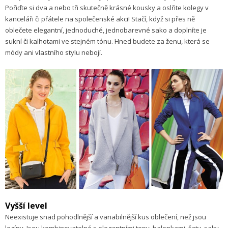
Pořiďte si dva a nebo tři skutečně krásné kousky a oslňte kolegy v
kanceláři či přátele na společenské akci! Stačí, když si přes ně
oblečete elegantní, jednoduché, jednobarevné sako a doplníte je
sukní či kalhotami ve stejném tónu. Hned budete za ženu, která se
módy ani vlastního stylu nebojí.
Vyšší level
Neexistuje snad pohodlnější a variabilnější kus oblečení, než jsou
legíny. Jsou kombinovatelné s elegantními topy, halenkami, šaty, saky