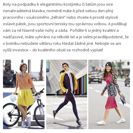
Boty na podpadku k elegantnímu kostýmku či šatům jsou sice
nenahraditelná klasika, nicméně máte-li před sebou den plný
pracovního i soukromého „běhání” nebo chcete-li prostě stylově
oslavit pátek, jsou sportovní tenisky tou správnou volbou. A poděkují
vám za ně hlavně vaše nohy a záda. Pořídíte-li si jedny kvalitní a
nadčasové, máte vyhráno na několik let a je velmi pravděpodobné, že
v botníku nebudete většinu roku hledat žádné jiné. Nebojte se ani
vyšší investice – do kvalitního obutí se rozhodně vyplatí!