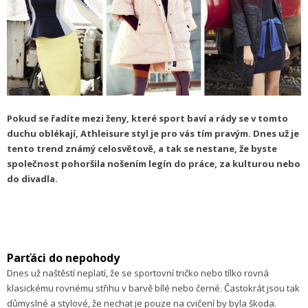
Pokud se řadíte mezi ženy, které sport baví a rády se v tomto
duchu oblékají, Athleisure styl je pro vás tím pravým. Dnes už je
tento trend známý celosvětově, a tak se nestane, že byste
společnost pohoršila nošením legín do práce, za kulturou nebo
do divadla.
Parťáci do nepohody
Dnes už naštěstí neplatí, že se sportovní tričko nebo tílko rovná
klasickému rovnému střihu v barvě bílé nebo černé. Častokrát jsou tak
důmyslné a stylové, že nechat je pouze na cvičení by byla škoda.