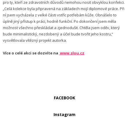
pro ty, kteří ze zdravotních důvodů nemohou nosit obvyklou konfekci.
„Celá kolekce byla připravená na základech mojí diplomové práce. Při
ní jsem vycházela z velké části vstříc potřebám kůže. Obnášelo to
úplně jiný přístup k práci, hodně funkční. Po dokončení jsem měla
možnost všechno přeskládat a zjednodušit. Chtěla jsem oděv, který
bude minimalistický, nezdobený a účel bude tvořit jeho kostru,“
vysvětlovala vítězný projekt autorka.
Více o celé akci se dozvíte na
www.slou.cz
FACEBOOK
Instagram