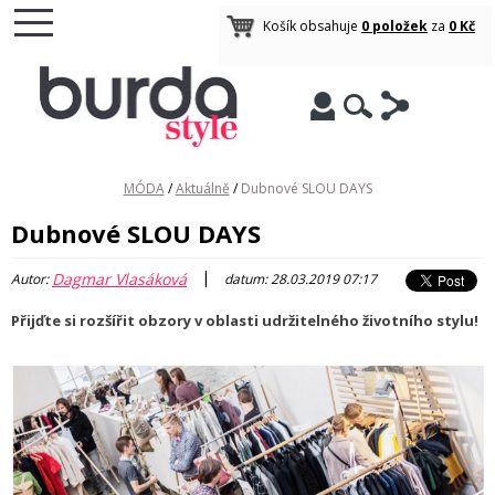
Košík obsahuje
0 položek
za
0 Kč
MÓDA
/
Aktuálně
/
Dubnové SLOU DAYS
Dubnové SLOU DAYS
|
Dagmar Vlasáková
Autor:
datum: 28.03.2019 07:17
Přijďte si rozšířit obzory v oblasti udržitelného životního stylu!