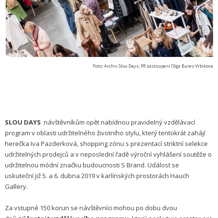
Foto: Archiv Slou Days, PR zastoupení Olga Bures Vrbikova
SLOU DAYS
návštěvníkům opět nabídnou pravidelný vzdělávací
program v oblasti udržitelného životního stylu, který tentokrát zahájí
herečka Iva Pazderková, shopping zónu s prezentací striktní selekce
udržitelných prodejců a v neposlední řadě výroční vyhlášení soutěže o
udržitelnou módní značku budoucnosti S Brand. Událost se
uskuteční již 5. a 6. dubna 2019 v karlínských prostorách Hauch
Gallery.
Za vstupné 150 korun se návštěvníci mohou po dobu dvou