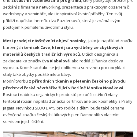
dnů
zúčastnit vzdělávacího programu
, který poskytuje prostor pro
setkání s firmami a networking, prezentace s praktickým obsahem či
workshopy a semináře, ale i inspirativní životní příběhy. Ten svůj
přiblíží například herečka Iva Pazderková, která je známá svým
postojem k pomalému životnímu stylu.
Mezi prodejci návštěvníci objeví novinky
, jako je například značka
barevných
tenisek Cave, které jsou vyráběny ze zbytkových
materiálů českých tradičních výrobců
. U těch designérka a
zakladatelka značky
Eva Klabalová
jako rodilá Zlíňanka doslova
vyrostla. Kromě kaučuku se její oblíbenou surovinou pro upcyklaci
staly také zbytky použité mleté kávy.
Módní tvorbu
z přírodních tkanin a pletenin českého původu
představí česká návrhářka žijící v Berlíně Monika Nováková.
Rostoucí nabídku organických produktů pro péči o tělo či vlasy
tentokrát rozšíří například značka certifikované bio kosmetiky z Prahy
Jagaia. Novinkou SLOU DAYS pro rodiče s dětmi bude také cenami
ověnčená značka českých látkových plen Bamboolik s vlastním
servisem jejich čištění.