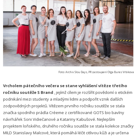
Foto: Archiv Slou Days, PR zastoupení Olga Bures Vrbikova
Vrcholem pátečního večera se stane vyhlášení vítěze třetího
ročníku soutěže S Brand
, jejímž cílem je rozšířit povědomí o etickém
podnikání mezi studenty a mladými lidmi a podpořit vznik dalších
zodpovědných projektů. Vítězem prvního ročníku soutěže se stala
značka spodního prádla Créeme z certifikované GOTS bio bavlny
návrhářek Soni Vidiečanové a Katariny Kabušové. Nejlepším
projektem loňského, druhého ročníku soutěže se stala kolekce značky
MILD Stanislavy Malcové, která pomáhá léčit citlivou kůži a je určena