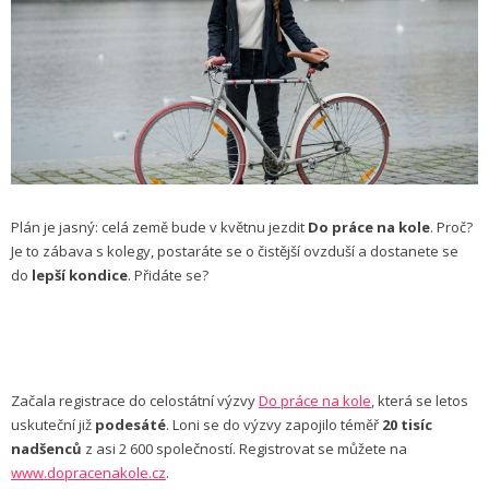
Plán je jasný: celá země bude v květnu jezdit
Do práce na kole
. Proč?
Je to zábava s kolegy, postaráte se o čistější ovzduší a dostanete se
do
lepší kondice
. Přidáte se?
Začala registrace do celostátní výzvy
Do práce na kole
, která se letos
uskuteční již
podesáté
. Loni se do výzvy zapojilo téměř
20 tisíc
nadšenců
z asi 2 600 společností. Registrovat se můžete na
www.dopracenakole.cz
.