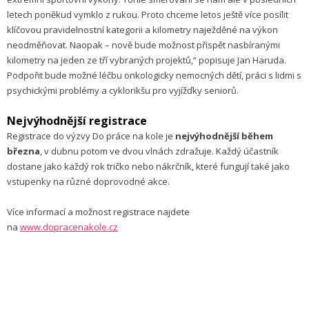
letech poněkud vymklo z rukou. Proto chceme letos ještě více posílit
klíčovou pravidelnostní kategorii a kilometry naježděné na výkon
neodměňovat. Naopak – nově bude možnost přispět nasbíranými
kilometry na jeden ze tří vybraných projektů,“ popisuje Jan Haruda.
Podpořit bude možné léčbu onkologicky nemocných dětí, práci s lidmi s
psychickými problémy a cyklorikšu pro vyjížďky seniorů.
Nejvýhodnější registrace
Registrace do výzvy Do práce na kole je
nejvýhodnější během
března
, v dubnu potom ve dvou vlnách zdražuje. Každý účastník
dostane jako každý rok tričko nebo nákrčník, které fungují také jako
vstupenky na různé doprovodné akce.
Více informací a možnost registrace najdete
na
www.dopracenakole.cz