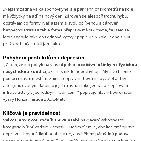
„Nejsem žádná velká sportovkyně, ale pár ranních kilometrů na kole
mě vždycky naladí na nový den. Zároveň se alespoň trochu hýbu,
dostávám do formy. Našla jsem si svou oblíbenou a zároveň
bezpečnou trasu a tahle forma přepravy mě tak chytla, že jsem se
letos zapojila také do Lednové výzvy,“ popisuje Nikola, jedna z 6 000
pražských účastníků jarní akce.
Pohybem proti kilům i depresím
„O tom, že má pohyb na vlastní pohon
pozitivní účinky na fyzickou
i psychickou kondici
, už dnes nikdo nepochybuje. My ale chceme
pomoci i našim městům. Změnit dopravní chování obyvatel a díky
anonymizovaným datům o jejich trasách také jednat o zlepšování
infrastruktury s jednotlivými radnicemi,“ popisuje hlavní koordinátor
výzvy Honza Haruda z AutoMatu.
Klíčová je pravidelnost
Velkou novinkou ročníku 2020
je také navrácení výkonnostní
kategorie blíž původnímu smyslu. „Naším cílem je, aby lidé změnili své
dopravní chování dlouhodobě, a ne, aby během pár týdnů podávali
extrémní sportovní výkony. Tohle směřování se nám ale v posledních