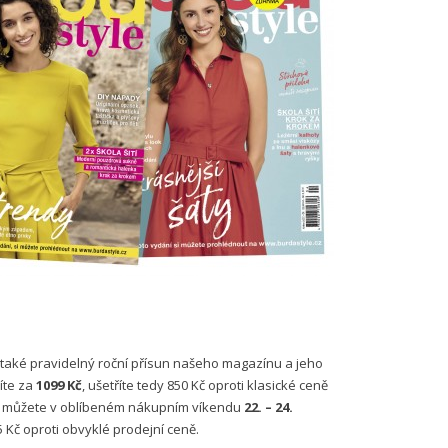
 také pravidelný roční přísun našeho magazínu a jeho
íte za
1099 Kč
, ušetříte tedy 850 Kč oproti klasické ceně
ak můžete v oblíbeném nákupním víkendu
22. – 24.
5 Kč oproti obvyklé prodejní ceně.