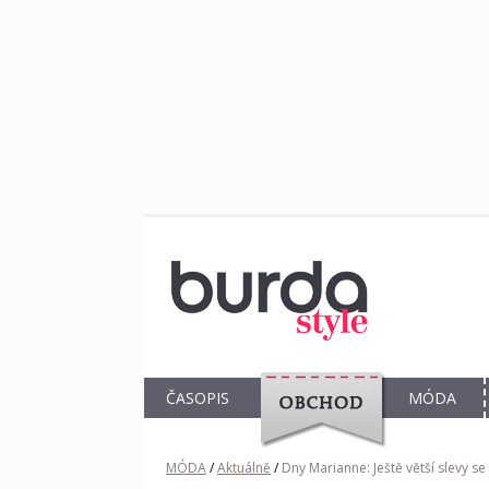
ČASOPIS
MÓDA
OBCHOD
MÓDA
/
Aktuálně
/
Dny Marianne: Ještě větší slevy s