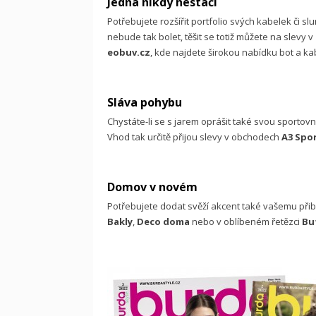
Jedna nikdy nestačí
Potřebujete rozšířit portfolio svých kabelek či s
nebude tak bolet, těšit se totiž můžete na slevy v
eobuv.cz
, kde najdete širokou nabídku bot a 
Sláva pohybu
Chystáte-li se s jarem oprášit také svou sportov
Vhod tak určitě přijou slevy v obchodech
A3 Spo
Domov v novém
Potřebujete dodat svěží akcent také vašemu při
Bakly
,
Deco doma
nebo v oblíbeném řetězci
Bu