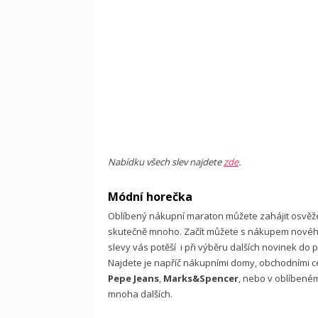
Nabídku všech slev najdete
zde
.
Módní horečka
Oblíbený nákupní maraton můžete zahájit osvěžen
skutečně mnoho. Začít můžete s nákupem nové
slevy vás potěší i při výběru dalších novinek do p
Najdete je napříč nákupními domy, obchodními ce
Pepe Jeans
,
Marks&Spencer
, nebo v oblíbené
mnoha dalších.