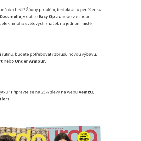
lunečních brýlí? Žádný problém, tentokrát to pěněženku
Coccinelle
, v optice
Easy Optic
nebo v eshopu
kabelek mnoha světových značek na jednom místě.
ní rutinu, budete potřebovat i zbrusu novou výbavu.
rt
nebo
Under Armour.
bytku? Připravte se na 25% slevy na webu
Vemzu
,
tlers
.