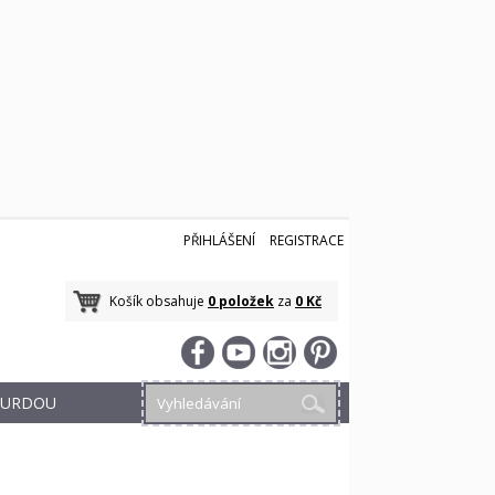
PŘIHLÁŠENÍ
REGISTRACE
Košík obsahuje
0 položek
za
0 Kč
 BURDOU