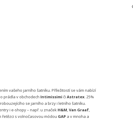
ím vašeho jarního šatníku. Příležitostí se vám nabízí
ho prádla v obchodech
Intimissimi
či
Astratex
. 25%
robouzejícího se jarního a brzy i letního šatníku.
ntry i e-shopy – např. u značek
H&M
,
Van Graaf
,
m řetězci s volnočasovou módou
GAP
a v mnoha a