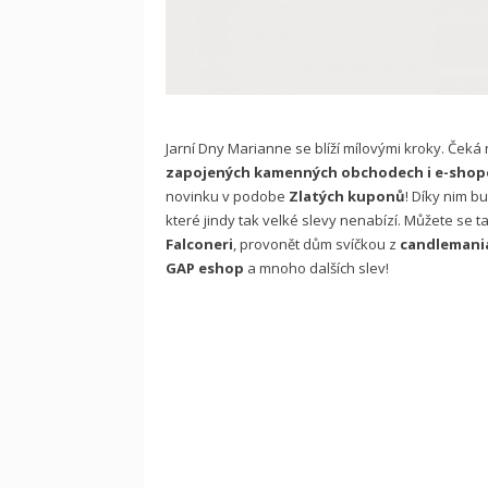
Jarní Dny Marianne se blíží mílovými kroky. Čeká
zapojených kamenných obchodech i e-shop
novinku v podobe
Zlatých kuponů
! Díky nim bu
které jindy tak velké slevy nenabízí. Můžete se
Falconeri
, provonět dům svíčkou z
candlemani
GAP eshop
a mnoho dalších slev!