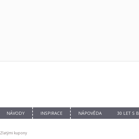
NÁVODY
INSPIRACE
NÁPOVĚDA
30 LET S
e Zlatými kupony