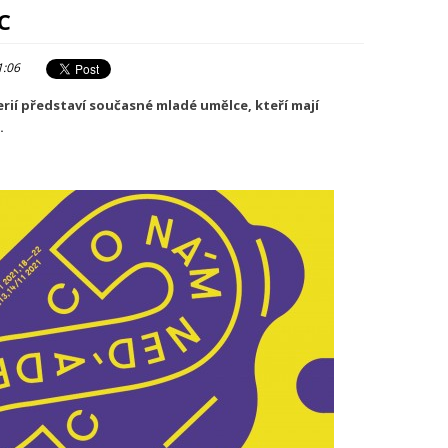
C
1:06
rií představí současné mladé umělce, kteří mají
.