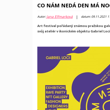
CO NÁM NEDÁ DEN MÁ NO
Jana Elfmarková
|
Autor:
datum: 09.11.2021 1
Art festival pořádaný známou pražskou gale
svůj ateliér v ikonickém objektu Gabriel Loci