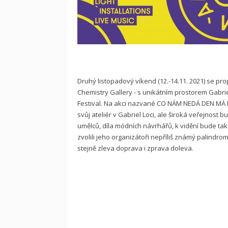
Druhý listopadový víkend (12.-14.11. 2021) se pro
Chemistry Gallery - s unikátním prostorem Gabri
Festival. Na akci nazvané CO NÁM NEDÁ DEN MÁ NO
svůj ateliér v Gabriel Loci, ale široká veřejnost
umělců, díla módních návrhářů, k vidění bude také
zvolili jeho organizátoři nepříliš známý palindr
stejně zleva doprava i zprava doleva.