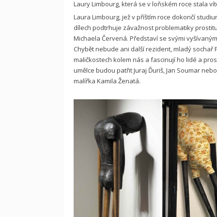
Laury Limbourg, která se v loňském roce stala ví
Laura Limbourg, jež v příštím roce dokončí studiu
dílech podtrhuje závažnost problematiky prostituce
Michaela Červená. Představí se svými vyšívaný
Chybět nebude ani další rezident, mladý sochař Pa
maličkostech kolem nás a fascinují ho lidé a pros
umělce budou patřit Juraj Ďuriš, Jan Soumar neb
malířka Kamila Ženatá.