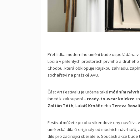
U
Přehlídka moderního umění bude uspořádána v Ra
Loci a v přilehlých prostorách prvního a druhého
Chodbu, která obklopuje Rajskou zahradu, zaplní s
sochařství na pražské AVU.
Část Art Festivalu je určena také
módním návrh
ihned k zakoupení
– ready-to-wear kolekce
zn
Zoltán Tóth
,
Lukáš Krnáč
nebo
Tereza Rosal
Festival můžete po oba víkendové dny navštívit 
umělecká díla či originály od módních návrhářů, 
dílo pro začínající sběratele. Součástí akce bude