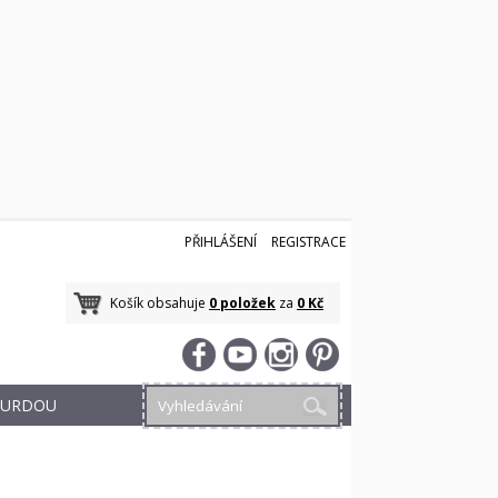
PŘIHLÁŠENÍ
REGISTRACE
Košík obsahuje
0 položek
za
0 Kč
 BURDOU