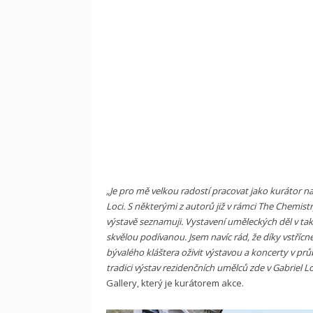
„Je pro mě velkou radostí pracovat jako kurátor n
Loci. S některými z autorů již v rámci The Chemistry
výstavě seznamuji. Vystavení uměleckých děl v tak
skvělou podívanou. Jsem navíc rád, že díky vstříc
bývalého kláštera oživit výstavou a koncerty v p
tradici výstav rezidenčních umělců zde v Gabriel Lo
Gallery, který je kurátorem akce.