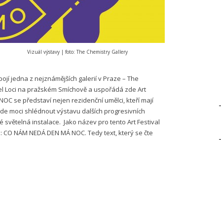
Vizuál výstavy | foto: The Chemistry Gallery
pojí jedna z nejznámějších galerií v Praze – The
el Loci na pražském Smíchově a uspořádá zde Art
C se představí nejen rezidenční umělci, kteří mají
 bude moci shlédnout výstavu dalších progresivních
 světelná instalace. Jako název pro tento Art Festival
om: CO NÁM NEDÁ DEN MÁ NOC. Tedy text, který se čte