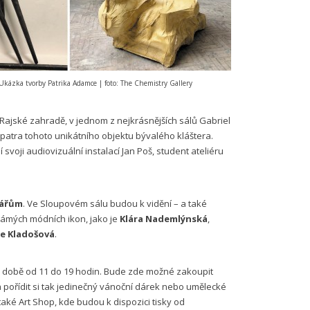
kázka tvorby
Patrika Adamce | foto: The Chemistry Gallery
jské zahradě, v jednom z nejkrásnějších sálů Gabriel
 patra tohoto unikátního objektu bývalého kláštera.
voji audiovizuální instalací Jan Poš, student ateliéru
ářům
. Ve Sloupovém sálu budou k vidění – a také
ámých módních ikon, jako je
Klára Nademlýnská
,
ie Kladošová
.
v době od 11 do 19 hodin. Bude zde možné zakoupit
a pořídit si tak jedinečný vánoční dárek nebo umělecké
 také Art Shop, kde budou k dispozici tisky od