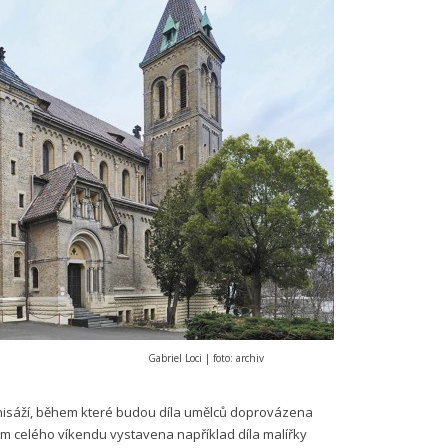
Gabriel Loci | foto: archiv
vernisáží, během které budou díla umělců doprovázena
 celého víkendu vystavena například díla malířky