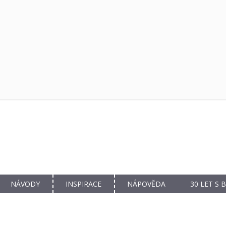
NÁVODY
INSPIRACE
NÁPOVĚDA
30 LET S