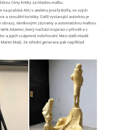
tězkou Ceny kritiky za mladou malbu.
m na pražské AVU v ateliéru Josefa Bolfa, ve svých
 a sexuální turistiky. Další vystavující autorkou je
mi obrazy, deníkovými záznamy a automatickou malbou.
trik Adamec, který nachází inspiraci v přírodě a v
tor a jejich vzájemné ovlivňování. Mezi další mladé
o Martin Malý. Ze střední generace pak například