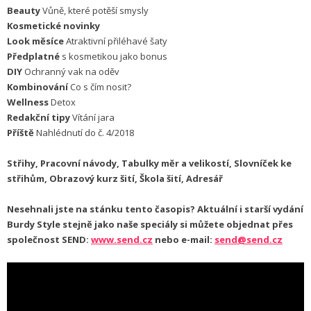
Beauty
Vůně, které potěší smysly
Kosmetické novinky
Look měsíce
Atraktivní přiléhavé šaty
Předplatné
s kosmetikou jako bonus
DIY
Ochranný vak na oděv
Kombinování
Co s čím nosit?
Wellness
Detox
Redakční tipy
Vítání jara
Příště
Nahlédnutí do č. 4/2018
Střihy, Pracovní návody, Tabulky měr a velikostí, Slovníček ke
střihům, Obrazový kurz šití, Škola šití, Adresář
Nesehnali jste na stánku tento časopis? Aktuální i starší vydání
Burdy Style stejně jako naše speciály si můžete objednat přes
společnost SEND:
www.send.cz
nebo e-mail:
send@send.cz