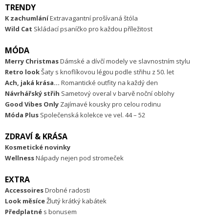
TRENDY
K zachumlání
Extravagantní prošívaná štóla
Wild Cat
Skládací psaníčko pro každou příležitost
MÓDA
Merry Christmas
Dámské a dívčí modely ve slavnostním stylu
Retro look
Šaty s knoflíkovou légou podle střihu z 50. let
Ach, jaká krása...
Romantické outfity na každý den
Návrhářský střih
Sametový overal v barvě noční oblohy
Good Vibes Only
Zajímavé kousky pro celou rodinu
Móda Plus
Společenská kolekce ve vel. 44 – 52
ZDRAVÍ & KRÁSA
Kosmetické novinky
Wellness
Nápady nejen pod stromeček
EXTRA
Accessoires
Drobné radosti
Look měsíce
Žlutý krátký kabátek
Předplatné
s bonusem