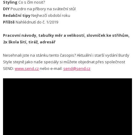
Styling
Co s čím nosit?
DIY
Pouzdro na příbory na sváteční stůl
Redakční tipy
Nejhezčí období roku
Příště
Nahlédnutí do č. 1/2019
Pracovní návody, tabulky měr a velikostí, slovníček ke střihům,
2x škola šití, tiráž, adresář
Nesehnali jste na stánku tento časopis? Aktuální i starší vydání Burdy
Style stejně jako naše speciály si můžete objednat přes společnost
SEND:
www.send.cz
nebo e-mail:
send@send.cz